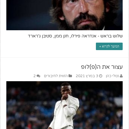
שלוש בראש - אנדראה פירלו, חנן ממן, סטיבן ג'רארד
המשך לקרוא »
עצור את ה(פ)לופ
נטלי כהן
3 במרץ 2021
הזווית לחיבורים
2