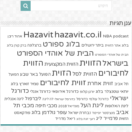
ענן תגיות
hazavit.co.il
Hazavit
NBA
podcast
אהוד ריבן
בלוג ספורט
ביתר ירושלים
ברצלונה
בלוג
אתר הזווית
ברק קורן בלוג
הבית של אוהדי הספורט
הבית של אוהדי הספורט
הזווית
הזווית
בישראל
הזווית המקצועית
הזוית
לחיבורים
הזווית לסל
הפועל באר שבע
הפועל
זווית לחיבורים
זווית אחרת
טמיר זוארץ בלוג
תל אביב
כדורגל
יוחאי שטנצלר בלוג
כדורגל אירופאי
כדורגל אנגלי
יורגן קלופ
ישראלי
ליברפול
ליגה אנגלית
כדורגל עולמי
כדורסל
כדורסל ישראלי
לה ליגה
ליגת העל
מכבי תל
מכבי חיפה
ליגת האלופות
מונדיאל 2018
אביב
עופר גולדמן בלוג
פודקאסט
נבחרת ישראל
מנצ'סטר יונייטד
פרמייר ליג
הזווית
ריאל מדריד
רועי זגה בלוג