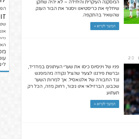
המסקנה העיקרית והיחידה – לא יהיה שחקן
שיחליף את כריסטיאנו ויסגור את הבור הענק
הפו
זו
שהשאיר בהתקפה.
שטנ
המשך לקרוא »
אנגל
כדור
האל
מכ
עופ
2
ליג
פניו של ויניסיוס כיסו את שערי העיתונים במדריד,
וברשת פירגנו לצעיר שהציל נקודה מהמפגש
נגד החבורה של אלגואסיל. אך למרות השער
שכבש, הברזילאי אינו גיבור, רחוק מזה, הכל רק
תעתוע.
המשך לקרוא »