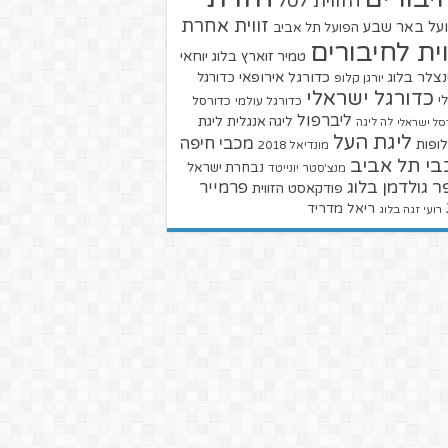
הזווית לסל
זווית אחרת
על באר שבע
הפועל תל אביב
וית לחיבורים
טמיר זוארץ בלוג
יוחאי
צלר בלוג
כדורגל אירופאי
כדורגל
יורגן קלופ
כדורגל ישראלי
י
כדורגל עולמי
כדורסל
ליברפול
ליגת
ליגה אנגלית
סל ישראלי
לה ליגה
ליגת העל
מכבי חיפה
ופות
מונדיאל 2018
בי תל אביב
נבחרת ישראל
מנצ'סטר יונייטד
ר גולדמן בלוג
פרמייר
פודקאסט הזווית
ריאל מדריד
רועי זגה בלוג