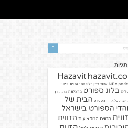
תגיות
hazavit.co.
Hazavit
NBA
podc
ביתר
אהוד ריבן בלוג
אתר הזווית
בלוג ספורט
שלים
ברצלונה
ברק קורן
הבית של
הבית של אוהדי הספורט
הדי הספורט בישראל
ווית
הזווית
הזווית המקצועית
הזוית
יבורים