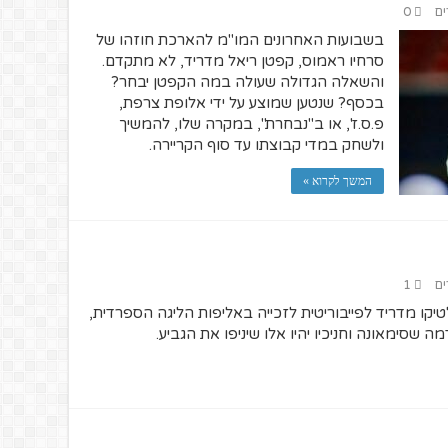
ים
0
בשבועות האחרונים המו"מ להארכת חוזהו של
סרחיו ראמוס, קפטן ריאל מדריד, לא מתקדם.
והשאלה הגדולה שעולה במה הקפטן יבחר?
בכסף? שנטען שמוצע על ידי אלופת צרפת,
פ.ס.ז', או ב"נבחרת", במקרה שלו, להמשיך
ולשחק במדי קבוצתו עד סוף הקריירה.
המשך לקרוא »
ים
1
קו מדריד לפייבוריטית לזכייה באליפות הליגה הספרדית,
שסימאונה וחניכיו יהיו אלו שיניפו את הגביע.