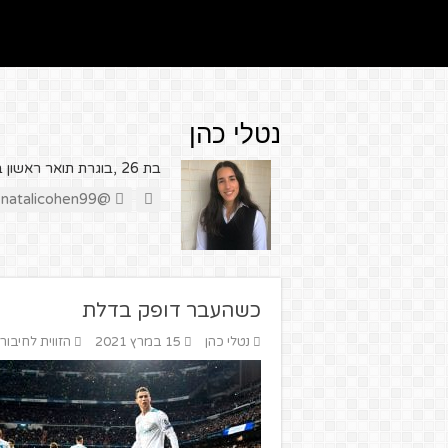
נטלי כהן
בת 26 ,בוגרת תואר ראשון בתקשורת וניהול, כותבת על כדורגל.
@https://twitter.com/natalicohen99
כשהעבר דופק בדלת
נטלי כהן
15 במרץ 2021
הזווית לחיבור