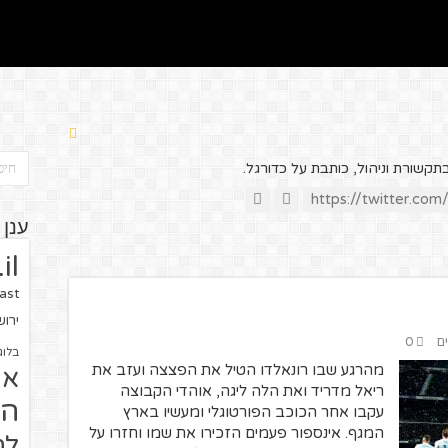
ענן 
il
ast
ירו
ים
0
בלוג
מהרגע שבו רונאלדו הטיל את הפצצה ועזב את
או
ריאל מדריד ואת הלה ליגה, אוהדי הקבוצה
הז
עקבו אחר הכוכב הפורטוגלי ומעשיו בארץ
המגף. אינספור פעמים הזכירו את שמו וחזרו על
לח