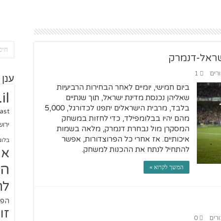
שראל-דנמרק
ורים
1
ענן 
ביום חמישי, יומיים לאחר הבחירות הרביעיות
il
שאליהן נכנסת מדינת ישראל, תוך שנתיים
בלבד, מרבית הישראלים יתפנו לכדורגל, 5,000
ast
מהם יהיו בבלומפילד, כדי לחזות במשחק
ירו
המסקרן מול נבחרת דנמרק, מלאה בשמות
איכותיים. אז אחרי כל הפרוצדורות, אפשר
בלוג
להתחיל לנתח את ההכנות למשחק.
או
הז
המשך לקרוא »
לח
הפו
זו
ורים
0