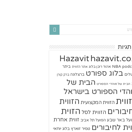
תגיות
hazavit.co.
Hazavit
NBA
podc
ביתר
אהוד ריבן בלוג
אתר הזווית
בלוג ספורט
שלים
ברצלונה
ברק קורן
הבית של
הבית של אוהדי הספורט
הדי הספורט בישראל
ווית
הזווית
הזווית המקצועית
הזוית
יבורים
הזווית לסל
זווית אחרת
על באר שבע
הפועל תל אביב
וית לחיבורים
טמיר זוארץ בלוג
יוחאי