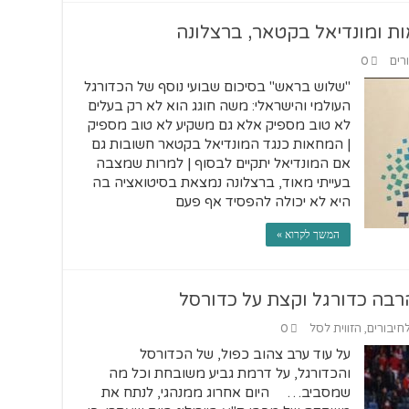
ת ומונדיאל בקטאר, ברצלונה
רים
0
"שלוש בראש" בסיכום שבועי נוסף של הכדורגל
העולמי והישראלי: משה חוגג הוא לא רק בעלים
לא טוב מספיק אלא גם משקיע לא טוב מספיק
| המחאות כנגד המונדיאל בקטאר חשובות גם
אם המונדיאל יתקיים לבסוף | למרות שמצבה
בעייתי מאוד, ברצלונה נמצאת בסיטואציה בה
היא לא יכולה להפסיד אף פעם
המשך לקרוא »
לחיבורים
,
הזווית לסל
0
על עוד ערב צהוב כפול, של הכדורסל
והכדורגל, על דרמת גביע משובחת וכל מה
שמסביב… היום אחרוג ממנהגי, לנתח את