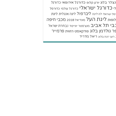
צלר בלוג
כדורגל אירופאי
כדורגל
יורגן קלופ
כדורגל ישראלי
י
כדורגל עולמי
כדורסל
ליברפול
ליגת
ליגה אנגלית
סל ישראלי
לה ליגה
ליגת העל
מכבי חיפה
ופות
מונדיאל 2018
בי תל אביב
נבחרת ישראל
מנצ'סטר יונייטד
ר גולדמן בלוג
פרמייר
פודקאסט הזווית
ריאל מדריד
רועי זגה בלוג