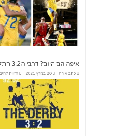
איפה הם היום? דרבי ה3:2 התל אביבי
כתב אורח
20 במרץ 2021
הזווית לחיב