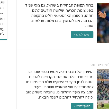
שטנ
ברוח תקופת הבחירות בישראל, גם מסי עומד
אנגל
בפני צומת הכרעה. שלושה חודשים לתום
כדור
חוזהו, הפנומן הארגנטינאי יחליט בתקופה
האל
הקרובה אם להמשיך בברצלונה או לעזוב
מכ
אותה.
עופ
ליג
המשך לקרוא »
לחיבורים
0
הניצחון של מכבי חיפה אמש בסמי עופר נגד
מכבי נתניה שלח את שתי הקבוצות להכנות
שונות לזמן הקרוב: הירוקים שלא הרשימו ינסו
להתמודד על שני התארים שנותרו, בעוד
הקבוצה מעיר היהלומים, שהציגה משחק טוב,
יכולה להתחיל להתכונן לעונה הבאה.
המשך לקרוא »