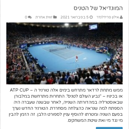
המונדיאל של הטניס
אילון פרידלנדר
5 בפברואר 2021
זווית אחרת
0
ממש מתחת לרדאר מתרחש בימים אלה טורניר ה – ATP CUP
או בכינויו – "גביע העולם לטניס". התחרות מתרחשת במלבורן
שבאוסטרליה במהדורתה השנייה, לאחר שבשנה שעברה היה
הספתח למה שנראה כהצלחה מסחררת. הטורניר החדש נערך
בפעם השניה ומטרתו להוסיף עניין לספורט הלבן. זה הזמן להבין
מי נגד מי ואת שיטת המשחקים.