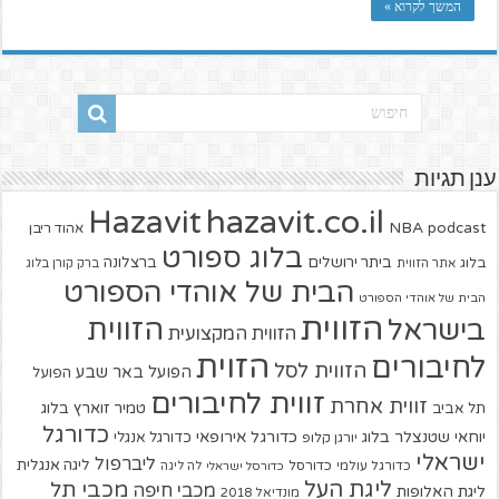
המשך לקרוא »
ענן תגיות
hazavit.co.il
Hazavit
NBA
podcast
אהוד ריבן
בלוג ספורט
ביתר ירושלים
ברצלונה
בלוג
אתר הזווית
ברק קורן בלוג
הבית של אוהדי הספורט
הבית של אוהדי הספורט
הזווית
הזווית
בישראל
הזווית המקצועית
הזוית
לחיבורים
הזווית לסל
הפועל באר שבע
הפועל
זווית לחיבורים
זווית אחרת
טמיר זוארץ בלוג
תל אביב
כדורגל
יוחאי שטנצלר בלוג
כדורגל אירופאי
כדורגל אנגלי
יורגן קלופ
ישראלי
ליברפול
ליגה אנגלית
כדורגל עולמי
כדורסל
כדורסל ישראלי
לה ליגה
ליגת העל
מכבי תל
מכבי חיפה
ליגת האלופות
מונדיאל 2018