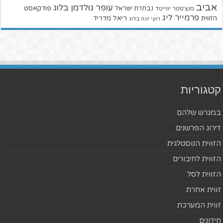
אביב
עופר גולדמן בלוג
פודקאסט
נבחרת ישראל
מנצ'סטר יונייטד
פרמייר ליג
הזווית
ריאל מדריד
רועי זגה בלוג
קטגוריות
במגרש שלהם
דירוג הפרשנים
הזווית הנוסטלגית
הזווית לחיבורים
הזווית לסל
זווית אחרת
זווית המערכת
חידונים