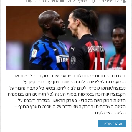
אילון פרידלנדר
3 במרץ 2021
הזווית לחיבורים
0
בסדרת הכתבות שהתחלנו בשבוע שעבר נסקור בכל פעם את
המועמדות לאליפות בליגות השונות וניתן עוד דגש קטן על
קבוצה/שחקן שכדאי לשים לב אליהם. בסוף כל כתבה נהמר על
הקבוצה שתזכה באליפות בסוף העונה (כל הנתונים הם במסגרת
הליגות המקומיות בלבד!). בפרק הראשון בסדרה דיברנו על
הליגה הצרפתית ובפרק השני נדבר על השכנה מארץ המגף –
הליגה האיטלקית.
המשך לקרוא »