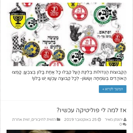
הַקְּבוּצוֹת הַגְּדוֹלוֹת בְּלִיגַת הָעַל קִבְּלוּ כָּל אַחַת בָּלוֹן בְּצִבְעָן. קָפְצוּ
הָאוֹהֲדִים בְּשִׂמְחָה וְשָׂשׂוֹן- לְכָל קְבוּצָה עַכְשָׁו יֵשׁ בָּלוֹן!
המשך לקרוא »
אז למה לי פוליטיקה עכשיו?
יהונתן מאיר
25 באוקטובר 2019
הזווית לחיבורים
,
זווית אחרת
0