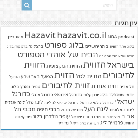
ענן תגיות
hazavit.co.il
Hazavit
NBA
podcast
אהוד ריבן
בלוג ספורט
ביתר ירושלים
ברצלונה
בלוג
אתר הזווית
ברק קורן בלוג
הבית של אוהדי הספורט
הבית של אוהדי הספורט
הזווית
הזווית
בישראל
הזווית המקצועית
הזוית
לחיבורים
הזווית לסל
הפועל באר שבע
הפועל
זווית לחיבורים
זווית אחרת
טמיר זוארץ בלוג
תל אביב
כדורגל
יוחאי שטנצלר בלוג
כדורגל אירופאי
כדורגל אנגלי
יורגן קלופ
ישראלי
ליברפול
ליגה אנגלית
כדורגל עולמי
כדורסל
כדורסל ישראלי
לה ליגה
ליגת העל
מכבי תל
מכבי חיפה
ליגת האלופות
מונדיאל 2018
אביב
עופר גולדמן בלוג
פודקאסט
נבחרת ישראל
מנצ'סטר יונייטד
פרמייר ליג
הזווית
ריאל מדריד
רועי זגה בלוג