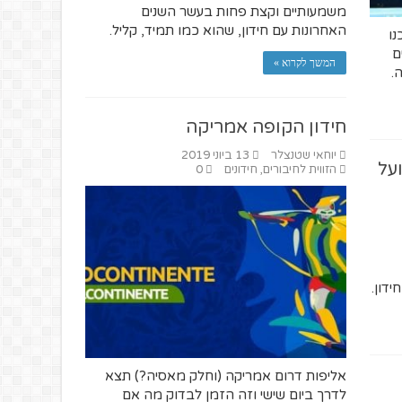
משמעותיים וקצת פחות בעשר השנים
האחרונות עם חידון, שהוא כמו תמיד, קליל.
נו
ם
המשך לקרוא »
חידון הקופה אמריקה
יוחאי שטנצלר
13 ביוני 2019
ועל
הזווית לחיבורים
,
חידונים
0
דון.
אליפות דרום אמריקה (וחלק מאסיה?) תצא
לדרך ביום שישי וזה הזמן לבדוק מה אם