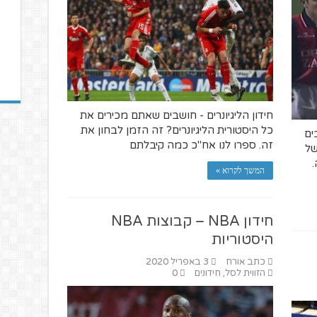
חידון הליגיונרים - חושבים שאתם מכירים את
כל היסטורית הליגיונרים? זה הזמן לבחון את
ים
זה. ספרו לנו אח"כ כמה קיבלתם
של
.
המשך לקרוא »
חידון NBA – קבוצות NBA
היסטוריות
כתב אורח
3 באפריל 2020
הזווית לסל
,
חידונים
0