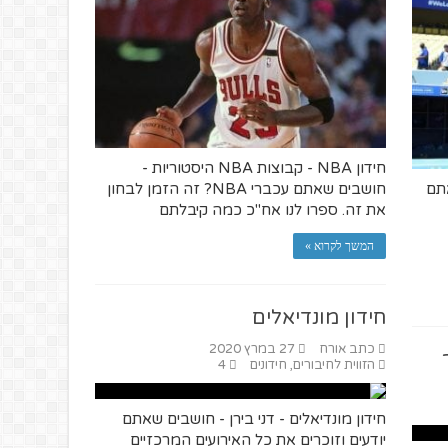
חידון NBA - קבוצות NBA היסטוריות -
אתם
חושבים שאתם עכברי NBA? זה הזמן לבחון
את זה. ספרו לנו אח"כ כמה קיבלתם
המשך לקרוא »
חידון מונדיאלים
כתב אורח
27 במרץ 2020
הזווית לחיבורים
,
חידונים
4
חידון מונדיאלים - דני בירן - חושבים שאתם
יודעים וזוכרים את כל האירועים המרכזיים