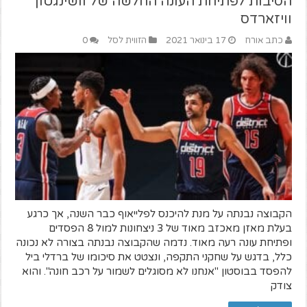
הסיבות לפתיחת העונה החלשה של וושינגטון
וויזארדס
כתב אורח
17 בינואר 2021
הזווית לסל
0
הקבוצה נבנתה על מנת להיכנס לפלייאוף כבר השנה, אך כרגע
בעלת מאזן מאכזב מאוד של 3 ניצחונות למול 8 הפסדים
ופתיחת עונה רעה מאוד. נדמה שהקבוצה נבנתה בצורה לא נכונה
כלל, בדגש על שחקני התקפה, ונצטט את סיכומו של ברדלי ביל
להפסד בבוסטון "אנחנו לא מסוגלים לשמור על רכב חונה". והוא
צודק