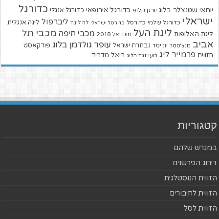
כדורגל
יוחאי שטנצלר בלוג
כדורגל אירופאי
כדורגל אנגלי
יורגן קלופ
ישראלי
ליברפול
ליגה אנגלית
כדורגל עולמי
כדורסל
כדורסל ישראלי
לה ליגה
ליגת העל
מכבי תל
מכבי חיפה
ליגת האלופות
מונדיאל 2018
אביב
עופר גולדמן בלוג
פודקאסט
נבחרת ישראל
מנצ'סטר יונייטד
פרמייר ליג
הזווית
ריאל מדריד
רועי זגה בלוג
קטגוריות
במגרש שלהם
דירוג הפרשנים
הזווית הנוסטלגית
הזווית לחיבורים
הזווית לסל