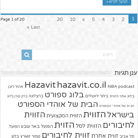
המשך לקרוא »
1
...
20
10
»
5
4
3
2
Page 1 of 20
Last »
ענן תגיות
hazavit.co.il
Hazavit
NBA
podcast
אהוד ריבן
בלוג ספורט
ביתר ירושלים
ברצלונה
בלוג
אתר הזווית
ברק קורן בלוג
הבית של אוהדי הספורט
הבית של אוהדי הספורט
הזווית
הזווית
בישראל
הזווית המקצועית
הזוית
לחיבורים
הזווית לסל
הפועל באר שבע
הפועל
זווית לחיבורים
זווית אחרת
טמיר זוארץ בלוג
תל אביב