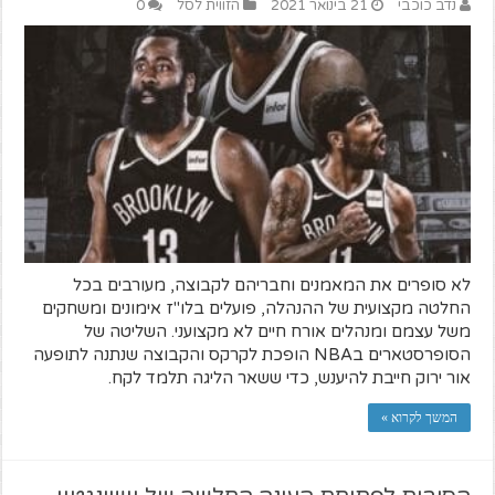
נדב כוכבי
21 בינואר 2021
הזווית לסל
0
לא סופרים את המאמנים וחבריהם לקבוצה, מעורבים בכל
החלטה מקצועית של ההנהלה, פועלים בלו"ז אימונים ומשחקים
משל עצמם ומנהלים אורח חיים לא מקצועני. השליטה של
הסופרסטארים בNBA הופכת לקרקס והקבוצה שנתנה לתופעה
אור ירוק חייבת להיענש, כדי ששאר הליגה תלמד לקח.
המשך לקרוא »