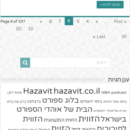
המשך לקרוא »
6
»
8
7
5
4
«
...
« First
Page 6 of 337
20
10
Last »
...
30
ענן תגיות
hazavit.co.il
Hazavit
NBA
podcast
אהוד ריבן
בלוג ספורט
ביתר ירושלים
ברצלונה
בלוג
אתר הזווית
ברק קורן בלוג
הבית של אוהדי הספורט
הבית של אוהדי הספורט
הזווית
הזווית
בישראל
הזווית המקצועית
הזוית
לחיבורים
הזווית לסל