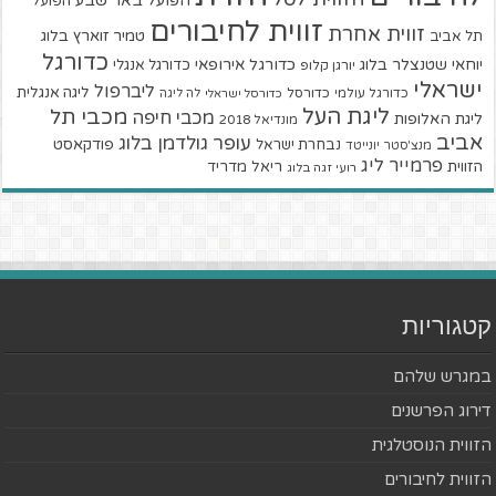
הפועל באר שבע
הפועל
זווית לחיבורים
זווית אחרת
טמיר זוארץ בלוג
תל אביב
כדורגל
יוחאי שטנצלר בלוג
כדורגל אירופאי
כדורגל אנגלי
יורגן קלופ
ישראלי
ליברפול
ליגה אנגלית
כדורגל עולמי
כדורסל
כדורסל ישראלי
לה ליגה
ליגת העל
מכבי תל
מכבי חיפה
ליגת האלופות
מונדיאל 2018
אביב
עופר גולדמן בלוג
פודקאסט
נבחרת ישראל
מנצ'סטר יונייטד
פרמייר ליג
הזווית
ריאל מדריד
רועי זגה בלוג
קטגוריות
במגרש שלהם
דירוג הפרשנים
הזווית הנוסטלגית
הזווית לחיבורים