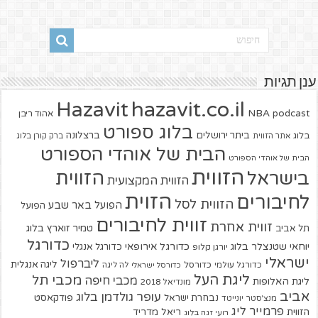
ענן תגיות
hazavit.co.il
Hazavit
NBA
podcast
אהוד ריבן
בלוג ספורט
ביתר ירושלים
ברצלונה
בלוג
אתר הזווית
ברק קורן בלוג
הבית של אוהדי הספורט
הבית של אוהדי הספורט
הזווית
הזווית
בישראל
הזווית המקצועית
הזוית
לחיבורים
הזווית לסל
הפועל באר שבע
הפועל
זווית לחיבורים
זווית אחרת
טמיר זוארץ בלוג
תל אביב
כדורגל
יוחאי שטנצלר בלוג
כדורגל אירופאי
כדורגל אנגלי
יורגן קלופ
ישראלי
ליברפול
ליגה אנגלית
כדורגל עולמי
כדורסל
כדורסל ישראלי
לה ליגה
ליגת העל
מכבי תל
מכבי חיפה
ליגת האלופות
מונדיאל 2018
אביב
עופר גולדמן בלוג
פודקאסט
נבחרת ישראל
מנצ'סטר יונייטד
פרמייר ליג
הזווית
ריאל מדריד
רועי זגה בלוג