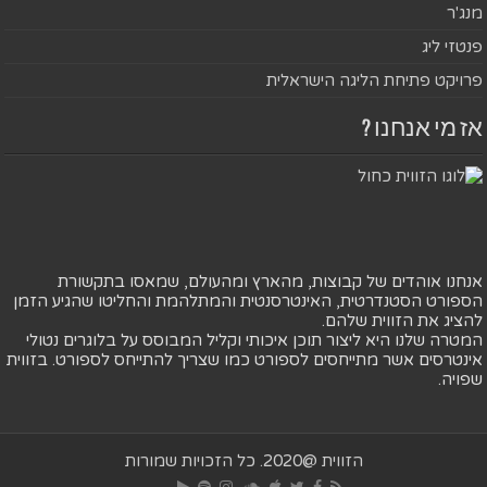
מנג'ר
פנטזי ליג
פרויקט פתיחת הליגה הישראלית
אז מי אנחנו ?
אנחנו אוהדים של קבוצות, מהארץ ומהעולם, שמאסו בתקשורת
הספורט הסטנדרטית, האינטרסנטית והמתלהמת והחליטו שהגיע הזמן
להציג את הזווית שלהם.
המטרה שלנו היא ליצור תוכן איכותי וקליל המבוסס על בלוגרים נטולי
אינטרסים אשר מתייחסים לספורט כמו שצריך להתייחס לספורט. בזווית
שפויה.
הזווית @2020. כל הזכויות שמורות