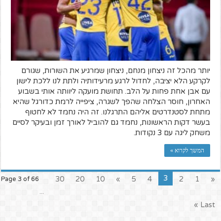
יותר מהכל זה ניצחון מנחם, ניצחון שמרגיע את השורות, שגורם
לקרקע הלא יציבה, לחדול לרגע מרעידותיה ולתת לנו ללכת לישון
עם אבן אחת פחות על הלב. תחושת מועקה ליוותה אותי בשבוע
האחרון, חוסר הצלחה שהפך לשגרה, ציפייה לרמת כדורגל שהיא
מתחת לסטנדרטים אליהם התרגלנו. זה היה נחמד לא לחטוף
בעשר דקות הראשונות, נחמד גם להוביל לאורך זמן ובעיקר לסיים
משחק ליגה עם 3 נקודות.
המשך לקרוא »
3
30
20
10
»
5
4
2
1
«
Page 3 of 66
...
Last »