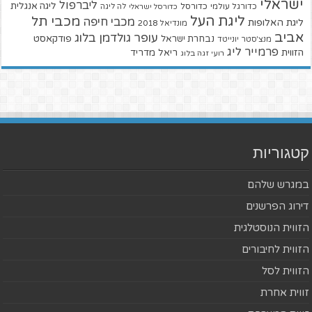
ישראלי
ליברפול
ליגה אנגלית
כדורגל עולמי
כדורסל
כדורסל ישראלי
לה ליגה
ליגת העל
מכבי תל
מכבי חיפה
ליגת האלופות
מונדיאל 2018
אביב
עופר גולדמן בלוג
פודקאסט
נבחרת ישראל
מנצ'סטר יונייטד
פרמייר ליג
הזווית
ריאל מדריד
רועי זגה בלוג
קטגוריות
במגרש שלהם
דירוג הפרשנים
הזווית הנוסטלגית
הזווית לחיבורים
הזווית לסל
זווית אחרת