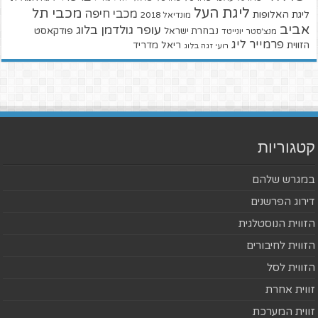
ליגת העל
מכבי תל
מכבי חיפה
ליגת האלופות
מונדיאל 2018
אביב
עופר גולדמן בלוג
פודקאסט
נבחרת ישראל
מנצ'סטר יונייטד
פרמייר ליג
הזווית
ריאל מדריד
רועי זגה בלוג
קטגוריות
במגרש שלהם
דירוג הפרשנים
הזווית הנוסטלגית
הזווית לחיבורים
הזווית לסל
זווית אחרת
זווית המערכת