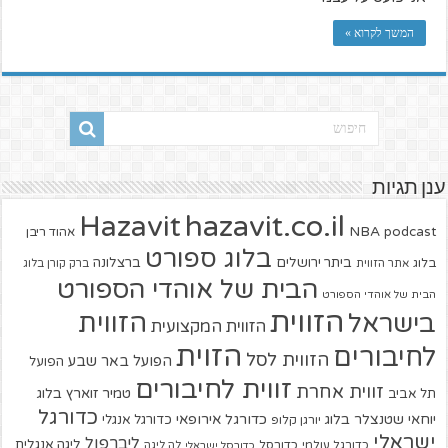
המשך לקרוא »
ענן תגיות
hazavit.co.il
Hazavit
NBA
podcast
אהוד ריבן
בלוג ספורט
ביתר ירושלים
ברצלונה
בלוג
אתר הזווית
ברק קורן בלוג
הבית של אוהדי הספורט
הבית של אוהדי הספורט
הזווית
הזווית
בישראל
הזווית המקצועית
הזוית
לחיבורים
הזווית לסל
הפועל באר שבע
הפועל
זווית לחיבורים
זווית אחרת
טמיר זוארץ בלוג
תל אביב
כדורגל
יוחאי שטנצלר בלוג
כדורגל אירופאי
כדורגל אנגלי
יורגן קלופ
ישראלי
ליברפול
ליגה אנגלית
כדורגל עולמי
כדורסל
כדורסל ישראלי
לה ליגה