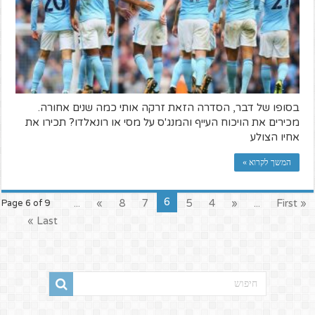
בסופו של דבר, הסדרה הזאת זרקה אותי כמה שנים אחורה.
מכירים את הויכוח העייף והמנג'ס על מסי או רונאלדו? תכירו את
אחיו הצולע
המשך לקרוא »
6
...
»
8
7
5
4
«
...
« First
Page 6 of 9
Last »