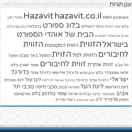
ענן תגיות
hazavit.co.il
Hazavit
NBA
podcast
אהוד ריבן
בלוג ספורט
ביתר ירושלים
ברצלונה
בלוג
אתר הזווית
ברק קורן בלוג
הבית של אוהדי הספורט
הבית של אוהדי הספורט
הזווית
הזווית
בישראל
הזווית המקצועית
הזוית
לחיבורים
הזווית לסל
הפועל באר שבע
הפועל
זווית לחיבורים
זווית אחרת
טמיר זוארץ בלוג
תל אביב
כדורגל
יוחאי שטנצלר בלוג
כדורגל אירופאי
כדורגל אנגלי
יורגן קלופ
ישראלי
ליברפול
ליגה אנגלית
כדורגל עולמי
כדורסל
כדורסל ישראלי
לה ליגה
ליגת העל
מכבי תל
מכבי חיפה
ליגת האלופות
מונדיאל 2018
אביב
עופר גולדמן בלוג
פודקאסט
נבחרת ישראל
מנצ'סטר יונייטד
פרמייר ליג
הזווית
ריאל מדריד
רועי זגה בלוג