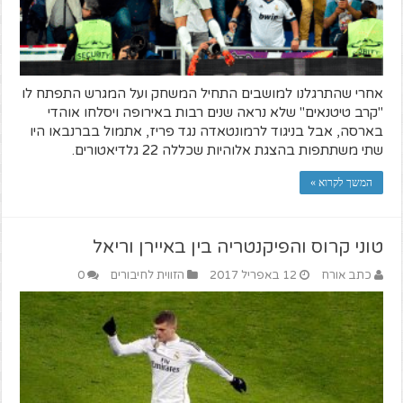
אחרי שהתרגלנו למושבים התחיל המשחק ועל המגרש התפתח לו
"קרב טיטנאים" שלא נראה שנים רבות באירופה ויסלחו אוהדי
בארסה, אבל בניגוד לרמונטאדה נגד פריז, אתמול בברנבאו היו
שתי משתתפות בהצגת אלוהיות שכללה 22 גלדיאטורים.
המשך לקרוא »
טוני קרוס והפיקנטריה בין באיירן וריאל
כתב אורח
12 באפריל 2017
הזווית לחיבורים
0