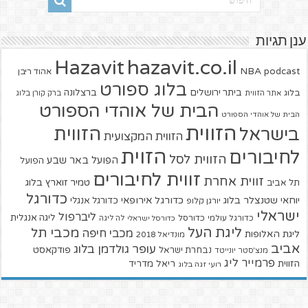
ענן תגיות
hazavit.co.il
Hazavit
NBA
podcast
אהוד ריבן
בלוג ספורט
ביתר ירושלים
ברצלונה
בלוג
אתר הזווית
ברק קורן בלוג
הבית של אוהדי הספורט
הבית של אוהדי הספורט
הזווית
הזווית
בישראל
הזווית המקצועית
הזוית
לחיבורים
הזווית לסל
הפועל באר שבע
הפועל
זווית לחיבורים
זווית אחרת
טמיר זוארץ בלוג
תל אביב
כדורגל
יוחאי שטנצלר בלוג
כדורגל אירופאי
כדורגל אנגלי
יורגן קלופ
ישראלי
ליברפול
ליגה אנגלית
כדורגל עולמי
כדורסל
כדורסל ישראלי
לה ליגה
ליגת העל
מכבי תל
מכבי חיפה
ליגת האלופות
מונדיאל 2018
אביב
עופר גולדמן בלוג
פודקאסט
נבחרת ישראל
מנצ'סטר יונייטד
פרמייר ליג
הזווית
ריאל מדריד
רועי זגה בלוג