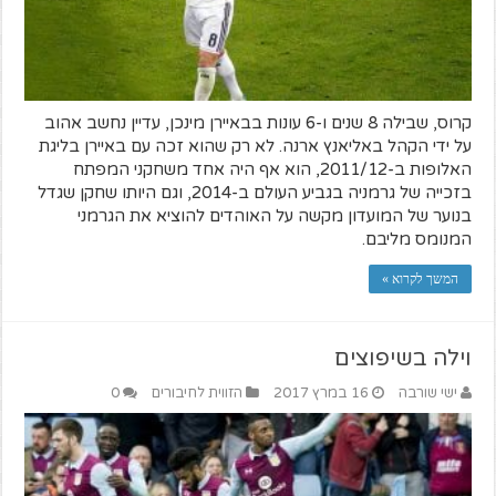
קרוס, שבילה 8 שנים ו-6 עונות בבאיירן מינכן, עדיין נחשב אהוב
על ידי הקהל באליאנץ ארנה. לא רק שהוא זכה עם באיירן בליגת
האלופות ב-2011/12, הוא אף היה אחד משחקני המפתח
בזכייה של גרמניה בגביע העולם ב-2014, וגם היותו שחקן שגדל
בנוער של המועדון מקשה על האוהדים להוציא את הגרמני
המנומס מליבם.
המשך לקרוא »
וילה בשיפוצים
ישי שורבה
16 במרץ 2017
הזווית לחיבורים
0