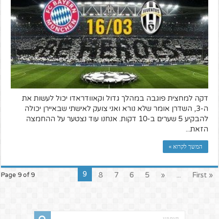
דקה למחצית פוגבה במהלך גדול וקאוודראדו יכול לעשות את
ה-3, השדרן אומר שלא נורא ואני צועק לאישתי שבאיירן יכולה
להבקיע 5 שערים ב-10 דקות. אנחנו עוד נצטער על ההחמצה
הזאת...
המשך לקרוא »
9
8
7
6
5
«
...
« First
Page 9 of 9