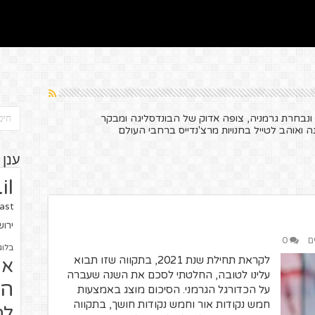
 ונבחרת גרמניה, צופה אדוק של הבונדסליגה ומבקר
אוהב לטייל בחנויות מרצ'נדייס ברחבי העולם
ענן 
il
ast
ירו
ם
0
בלוג
לקראת תחילת שנת 2021, בתקווה שזו תבוא
או
עלינו לטובה, החלטתי לסכם את השנה שעברה
הז
על הכדורגל הגרמני. הסיכום מוצג באמצעות
חמש נקודות אור וחמש נקודות חושך, בתקווה
לח