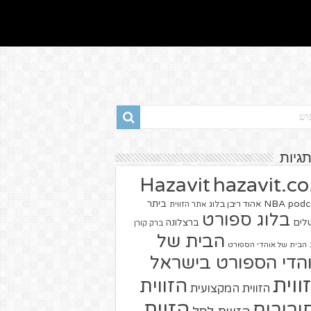
תגיות
hazavit.co.
Hazavit
NBA
podc
ביתר
אהוד ריבן בלוג
אתר הזווית
בלוג ספורט
שלים
ברצלונה
ברק קורן
הבית של
הבית של אוהדי הספורט
הדי הספורט בישראל
ווית
הזווית
הזווית המקצועית
הזוית
יבורים