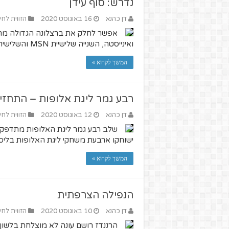
נדרש: סוף עידן
דן כהנא
16 באוגוסט 2020
הזווית לחי
אפשר לחלק את ברצלונה הגדולה מתחי
ואינייסטה, השנייה שלישיית MSN והשלישית תקופת הקריסה.
המשך לקרוא »
רבע גמר ליגת אלופות – התחזי
דן כהנא
12 באוגוסט 2020
הזווית לחי
שלב רבע גמר ליגת האלופות מתדפק על 
ישוחקו ארבעת משחקי ליגת האלופות בליסבון
המשך לקרוא »
הנפילה הצרפתית
דן כהנא
10 באוגוסט 2020
הזווית לחי
הרננדז רושם עונה לא מוצלחת בלשון