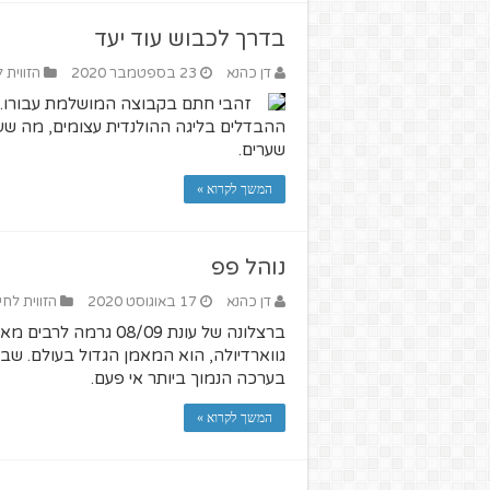
בדרך לכבוש עוד יעד
דן כהנא
23 בספטמבר 2020
הזווית 
זהבי חתם בקבוצה המושלמת עבורו. ק
ההבדלים בליגה ההולנדית עצומים, מה שע
שערים.
המשך לקרוא »
נוהל פפ
דן כהנא
17 באוגוסט 2020
הזווית לחי
ברצלונה של עונת 8/09
גווארדיולה, הוא המאמן הגדול בעולם. שב
בערכה הנמוך ביותר אי פעם.
המשך לקרוא »