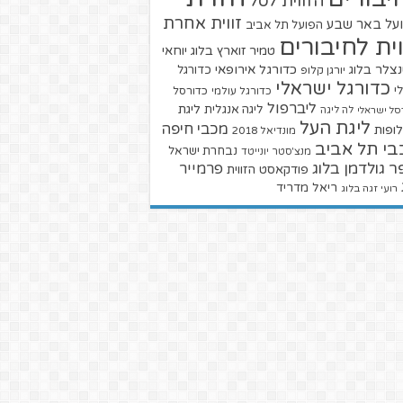
הזווית לסל
זווית אחרת
על באר שבע
הפועל תל אביב
וית לחיבורים
טמיר זוארץ בלוג
יוחאי
צלר בלוג
כדורגל אירופאי
כדורגל
יורגן קלופ
כדורגל ישראלי
י
כדורגל עולמי
כדורסל
ליברפול
ליגת
ליגה אנגלית
סל ישראלי
לה ליגה
ליגת העל
מכבי חיפה
ופות
מונדיאל 2018
בי תל אביב
נבחרת ישראל
מנצ'סטר יונייטד
ר גולדמן בלוג
פרמייר
פודקאסט הזווית
ריאל מדריד
רועי זגה בלוג