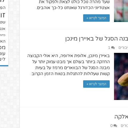
שעד מהרה נוכל כולנו לצאת ולפקוד את
אצטדיוני הכדורגל שאנחנו כל-כך אוהבים.
הפו
זו
המשך לקרוא »
שטנ
אנגל
כדור
 הסגל של באיירן מינכן
האל
מכ
יבורים
1
עופ
באיירן מינכן, אלופת אירופה, היא אולי הקבוצה
ליג
החזקה ביותר בעולם אך מבט עמוק יותר על
מבנה הסגל של הבווארים מרמז על בעיות
קשות שעלולות להתגלות בטווח הזמן הקרוב
המשך לקרוא »
אלקה
ורים
0