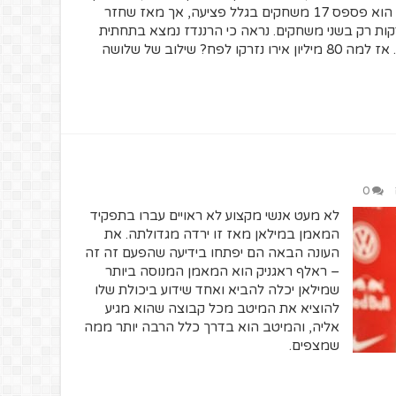
916 דקות משחק בבונדסליגה העונה. נכון, הוא פספס 17 משחקים בגלל פציעה, אך מאז שחזר
ירות, במחזור ה-21, הוא השלים 90 דקות רק בשני משחקים. נראה כי הרננדז נמצא בתחתית
סולם המעמדות של שחקני ההגנה בבאיירן. אז למה 80 מיליון אירו נזרקו לפח? שילוב של שלושה
0
לא מעט אנשי מקצוע לא ראויים עברו בתפקיד
המאמן במילאן מאז זו ירדה מגדולתה. את
העונה הבאה הם יפתחו בידיעה שהפעם זה זה
– ראלף ראגניק הוא המאמן המנוסה ביותר
שמילאן יכלה להביא ואחד שידוע ביכולת שלו
להוציא את המיטב מכל קבוצה שהוא מגיע
אליה, והמיטב הוא בדרך כלל הרבה יותר ממה
שמצפים.