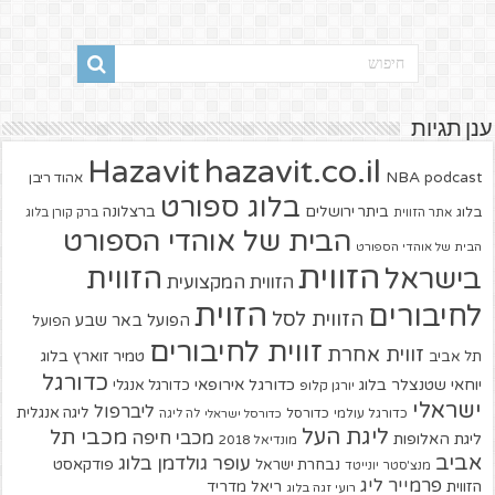
ענן תגיות
hazavit.co.il
Hazavit
NBA
podcast
אהוד ריבן
בלוג ספורט
ביתר ירושלים
ברצלונה
בלוג
אתר הזווית
ברק קורן בלוג
הבית של אוהדי הספורט
הבית של אוהדי הספורט
הזווית
הזווית
בישראל
הזווית המקצועית
הזוית
לחיבורים
הזווית לסל
הפועל באר שבע
הפועל
זווית לחיבורים
זווית אחרת
טמיר זוארץ בלוג
תל אביב
כדורגל
יוחאי שטנצלר בלוג
כדורגל אירופאי
כדורגל אנגלי
יורגן קלופ
ישראלי
ליברפול
ליגה אנגלית
כדורגל עולמי
כדורסל
כדורסל ישראלי
לה ליגה
ליגת העל
מכבי תל
מכבי חיפה
ליגת האלופות
מונדיאל 2018
אביב
עופר גולדמן בלוג
פודקאסט
נבחרת ישראל
מנצ'סטר יונייטד
פרמייר ליג
הזווית
ריאל מדריד
רועי זגה בלוג