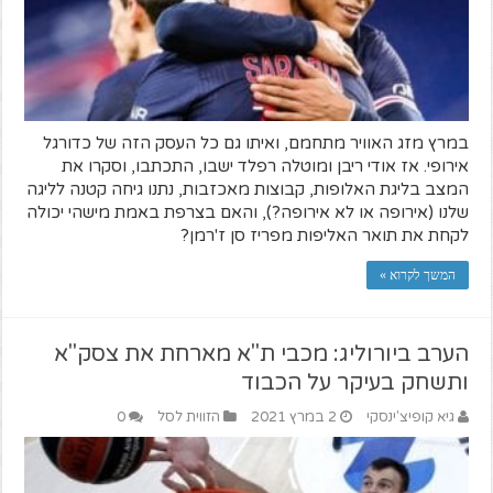
במרץ מזג האוויר מתחמם, ואיתו גם כל העסק הזה של כדורגל
אירופי. אז אודי ריבן ומוטלה רפלד ישבו, התכתבו, וסקרו את
המצב בליגת האלופות, קבוצות מאכזבות, נתנו גיחה קטנה לליגה
שלנו (אירופה או לא אירופה?), והאם בצרפת באמת מישהי יכולה
לקחת את תואר האליפות מפריז סן ז'רמן?
המשך לקרוא »
הערב ביורוליג: מכבי ת"א מארחת את צסק"א
ותשחק בעיקר על הכבוד
גיא קופיצ'ינסקי
2 במרץ 2021
הזווית לסל
0