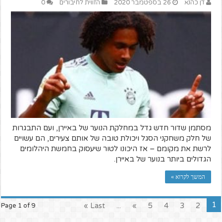
דן כהנא
26 בספטמבר 2020
הזווית לחיבורים
0
מסתמן שדור חדש גדל במחלקת הנוער של באיירן, ועם התבגרות
של חלק משחקני הסגל ויכולת טובה של אותם צעירים, הם עשויים
לרשת את מקומם – אז היכונו לטור שיעסוק בחמשת היהלומים
הגדולים ביותר בנוער של באיירן.
המשך לקרוא »
1
Last »
...
»
5
4
3
2
Page 1 of 9