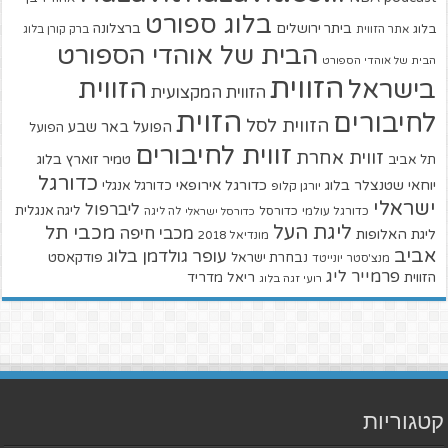
בלוג ספורט
ביתר ירושלים
ברצלונה
בלוג
אתר הזווית
ברק קורן בלוג
הבית של אוהדי הספורט
הבית של אוהדי הספורט
הזווית
הזווית
בישראל
הזווית המקצועית
הזוית
לחיבורים
הזווית לסל
הפועל באר שבע
הפועל
זווית לחיבורים
זווית אחרת
טמיר זוארץ בלוג
תל אביב
כדורגל
יוחאי שטנצלר בלוג
כדורגל אירופאי
כדורגל אנגלי
יורגן קלופ
ישראלי
ליברפול
ליגה אנגלית
כדורגל עולמי
כדורסל
כדורסל ישראלי
לה ליגה
ליגת העל
מכבי תל
מכבי חיפה
ליגת האלופות
מונדיאל 2018
אביב
עופר גולדמן בלוג
פודקאסט
נבחרת ישראל
מנצ'סטר יונייטד
פרמייר ליג
הזווית
ריאל מדריד
רועי זגה בלוג
קטגוריות