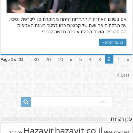
אם בשנים האחרונות התחרות הייתה ממוקדת בין ליברפול וסיטי,
עם הבלחות פה ושם של קבוצות כמו לסטר בעונת האליפות
ההיסטורית, השנה קיבלנו אופרה חדשה לגמרי.
המשך לקרוא »
2
30
20
10
»
5
4
3
1
«
Page 2 of 33
...
Last »
ענן תגיות
hazavit.co.il
Hazavit
NBA
podcast
אהוד ריבן