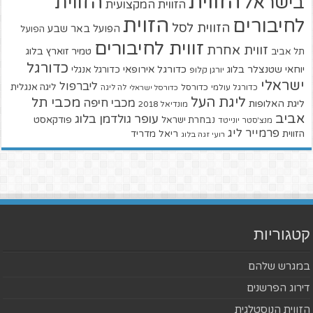
הזווית
הזווית
בישראל
הזווית המקצועית
הזוית
לחיבורים
הזווית לסל
הפועל באר שבע
הפועל
זווית לחיבורים
זווית אחרת
טמיר זוארץ בלוג
תל אביב
כדורגל
יוחאי שטנצלר בלוג
כדורגל אירופאי
כדורגל אנגלי
יורגן קלופ
ישראלי
ליברפול
ליגה אנגלית
כדורגל עולמי
כדורסל
כדורסל ישראלי
לה ליגה
ליגת העל
מכבי תל
מכבי חיפה
ליגת האלופות
מונדיאל 2018
אביב
עופר גולדמן בלוג
פודקאסט
נבחרת ישראל
מנצ'סטר יונייטד
פרמייר ליג
הזווית
ריאל מדריד
רועי זגה בלוג
קטגוריות
במגרש שלהם
דירוג הפרשנים
הזווית הנוסטלגית