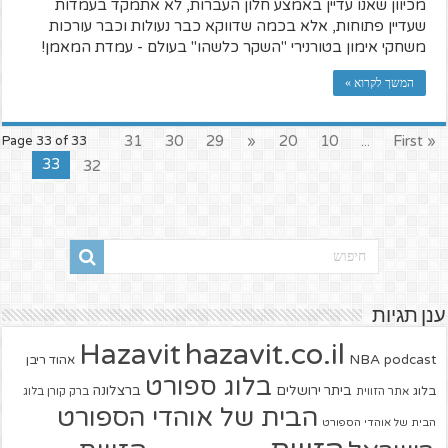
מכיוון שאנו עדיין באמצע חלון העברות, לא אתמקד בעמדות
שעדיין פתוחות, אלא בכמה שדווקא כבר נעולות וכבר עורכות
משחקי אימון בטורנירי "השקר כלשהו" בעולם - עמדת המאמן!
המשך לקרוא »
31
30
29
«
20
10
...
« First
Page 33 of 33
33
32
ענן תגיות
hazavit.co.il
Hazavit
NBA
podcast
אהוד ריבן
בלוג ספורט
ביתר ירושלים
ברצלונה
בלוג
אתר הזווית
ברק קורן בלוג
הבית של אוהדי הספורט
הבית של אוהדי הספורט