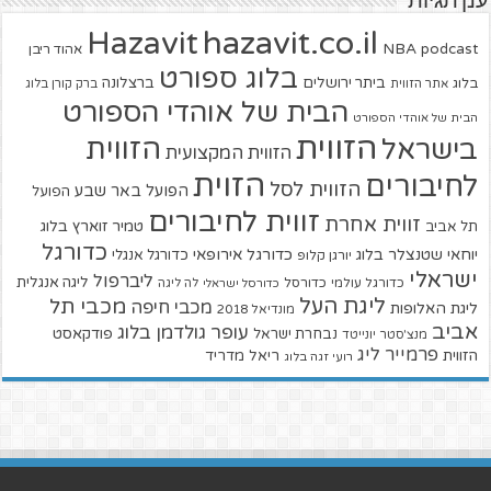
ענן תגיות
hazavit.co.il
Hazavit
NBA
podcast
אהוד ריבן
בלוג ספורט
ביתר ירושלים
ברצלונה
בלוג
אתר הזווית
ברק קורן בלוג
הבית של אוהדי הספורט
הבית של אוהדי הספורט
הזווית
הזווית
בישראל
הזווית המקצועית
הזוית
לחיבורים
הזווית לסל
הפועל באר שבע
הפועל
זווית לחיבורים
זווית אחרת
טמיר זוארץ בלוג
תל אביב
כדורגל
יוחאי שטנצלר בלוג
כדורגל אירופאי
כדורגל אנגלי
יורגן קלופ
ישראלי
ליברפול
ליגה אנגלית
כדורגל עולמי
כדורסל
כדורסל ישראלי
לה ליגה
ליגת העל
מכבי תל
מכבי חיפה
ליגת האלופות
מונדיאל 2018
אביב
עופר גולדמן בלוג
פודקאסט
נבחרת ישראל
מנצ'סטר יונייטד
פרמייר ליג
הזווית
ריאל מדריד
רועי זגה בלוג