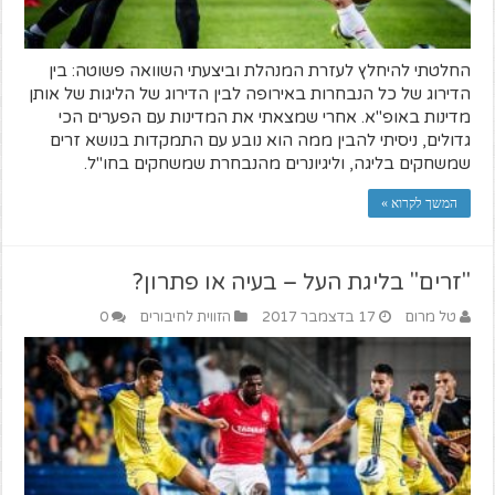
החלטתי להיחלץ לעזרת המנהלת וביצעתי השוואה פשוטה: בין
הדירוג של כל הנבחרות באירופה לבין הדירוג של הליגות של אותן
מדינות באופ"א. אחרי שמצאתי את המדינות עם הפערים הכי
גדולים, ניסיתי להבין ממה הוא נובע עם התמקדות בנושא זרים
שמשחקים בליגה, וליגיונרים מהנבחרת שמשחקים בחו"ל.
המשך לקרוא »
"זרים" בליגת העל – בעיה או פתרון?
טל מרום
17 בדצמבר 2017
הזווית לחיבורים
0