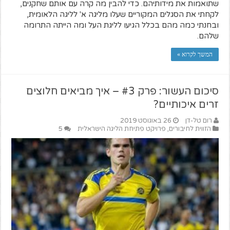
שתואמות את מידותיהם. כדי להבין מה קרה עם אותם שחקנים,
לקחתי את הסגלים המקוריים שעלו מליגה א' לליגה הלאומית,
ובחנתי כמה מהם בכלל הגיעו לליגת העל ומה הייתה התרומה
שלהם.
המשך לקרוא »
סיכום העשור: פרק #3 – איך מביאים חלוצים
זרים איכותיים?
רום טל-דן
26 באוגוסט 2019
הזווית לחיבורים
,
פרויקט פתיחת הליגה הישראלית
5