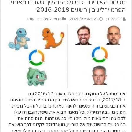
משחק הפוקימון כמשל: התהליך שעברו מאמני
הפרמיירליג בין השנים 2016-2018
רום טל-דן
23 באפריל 2020
הזווית לחיבורים
1
אם נסתכל על המקומות בטבלה בעונת 2016/17 וגם
ב-2017/18, במפגשים המשולשים בין המאמנים הייתה מנצחת
אחת כמעט ברורה ואפשר להשוות את הקרבות לזה של משחק
הפוקימון. בפרמיירליג, כל מאמן הביא את שיטת העבודה שלו
לקבוצה והתוצאות מול יריביו היו כמעט זהות. היום ננתח את
המפגשים המשולשים של מוריניו, גווארדיולה לקלופ דרך השוואת
פרמטרים המרכזיים שבהם כל אחד מהם דבק בנוסף לתוצאות.