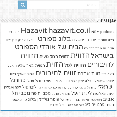
ענן תגיות
hazavit.co.il
Hazavit
NBA
podcast
אהוד ריבן
בלוג ספורט
ביתר ירושלים
ברצלונה
בלוג
אתר הזווית
ברק קורן בלוג
הבית של אוהדי הספורט
הבית של אוהדי הספורט
הזווית
הזווית
בישראל
הזווית המקצועית
הזוית
לחיבורים
הזווית לסל
הפועל באר שבע
הפועל
זווית לחיבורים
זווית אחרת
טמיר זוארץ בלוג
תל אביב
כדורגל
יוחאי שטנצלר בלוג
כדורגל אירופאי
כדורגל אנגלי
יורגן קלופ
ישראלי
ליברפול
ליגה אנגלית
כדורגל עולמי
כדורסל
כדורסל ישראלי
לה ליגה
ליגת העל
מכבי תל
מכבי חיפה
ליגת האלופות
מונדיאל 2018
אביב
עופר גולדמן בלוג
פודקאסט
נבחרת ישראל
מנצ'סטר יונייטד
פרמייר ליג
הזווית
ריאל מדריד
רועי זגה בלוג