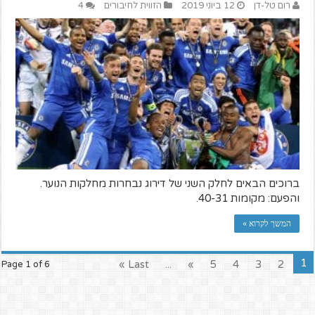
רום טל-דן
12 ביוני 2019
הזווית לחיבורים
4
ברוכים הבאים לחלק השני של דירוג נבחרות מחלקות הנוער.
והפעם: מקומות 40-31.
המשך לקרוא »
1
Last »
...
»
5
4
3
2
Page 1 of 6