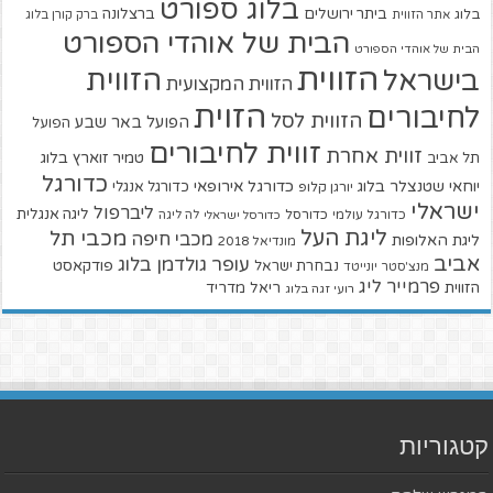
בלוג ספורט
ביתר ירושלים
ברצלונה
בלוג
אתר הזווית
ברק קורן בלוג
הבית של אוהדי הספורט
הבית של אוהדי הספורט
הזווית
הזווית
בישראל
הזווית המקצועית
הזוית
לחיבורים
הזווית לסל
הפועל באר שבע
הפועל
זווית לחיבורים
זווית אחרת
טמיר זוארץ בלוג
תל אביב
כדורגל
יוחאי שטנצלר בלוג
כדורגל אירופאי
כדורגל אנגלי
יורגן קלופ
ישראלי
ליברפול
ליגה אנגלית
כדורגל עולמי
כדורסל
כדורסל ישראלי
לה ליגה
ליגת העל
מכבי תל
מכבי חיפה
ליגת האלופות
מונדיאל 2018
אביב
עופר גולדמן בלוג
פודקאסט
נבחרת ישראל
מנצ'סטר יונייטד
פרמייר ליג
הזווית
ריאל מדריד
רועי זגה בלוג
קטגוריות