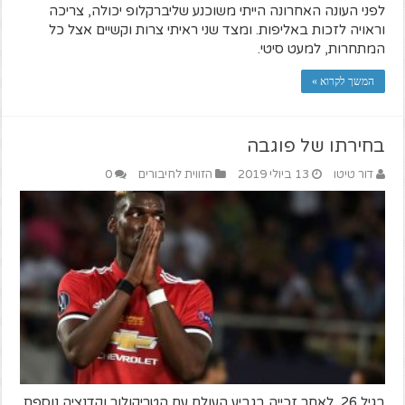
לפני העונה האחרונה הייתי משוכנע שליברקלופ יכולה, צריכה
וראויה לזכות באליפות. ומצד שני ראיתי צרות וקשיים אצל כל
המתחרות, למעט סיטי.
המשך לקרוא »
בחירתו של פוגבה
דור טיטו
13 ביולי 2019
הזווית לחיבורים
0
בגיל 26 ,לאחר זכייה בגביע העולם עם הטריקולור וקדנציה נוספת