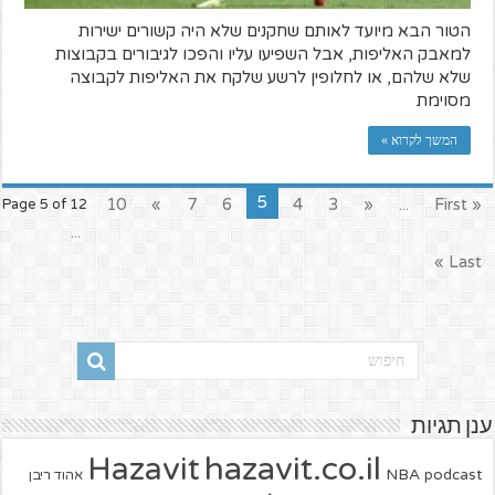
הטור הבא מיועד לאותם שחקנים שלא היה קשורים ישירות
למאבק האליפות, אבל השפיעו עליו והפכו לגיבורים בקבוצות
שלא שלהם, או לחלופין לרשע שלקח את האליפות לקבוצה
מסוימת
המשך לקרוא »
5
10
»
7
6
4
3
«
...
« First
Page 5 of 12
...
Last »
ענן תגיות
hazavit.co.il
Hazavit
NBA
podcast
אהוד ריבן