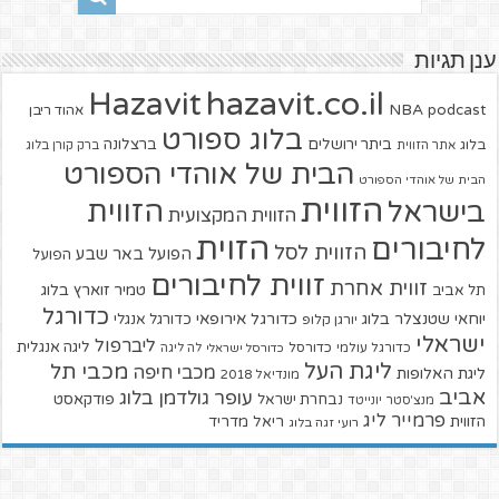
ענן תגיות
hazavit.co.il
Hazavit
NBA
podcast
אהוד ריבן
בלוג ספורט
ביתר ירושלים
ברצלונה
בלוג
אתר הזווית
ברק קורן בלוג
הבית של אוהדי הספורט
הבית של אוהדי הספורט
הזווית
הזווית
בישראל
הזווית המקצועית
הזוית
לחיבורים
הזווית לסל
הפועל באר שבע
הפועל
זווית לחיבורים
זווית אחרת
טמיר זוארץ בלוג
תל אביב
כדורגל
יוחאי שטנצלר בלוג
כדורגל אירופאי
כדורגל אנגלי
יורגן קלופ
ישראלי
ליברפול
ליגה אנגלית
כדורגל עולמי
כדורסל
כדורסל ישראלי
לה ליגה
ליגת העל
מכבי תל
מכבי חיפה
ליגת האלופות
מונדיאל 2018
אביב
עופר גולדמן בלוג
פודקאסט
נבחרת ישראל
מנצ'סטר יונייטד
פרמייר ליג
הזווית
ריאל מדריד
רועי זגה בלוג