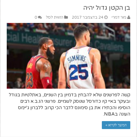
בן הקטן גדול יהיה
מור דמרי
24 בדצמבר 2017
הזווית לסל
0
קשה לפרשנים שלא להבחין בדמיון בין השניים, באתלטיות בגודל
ובעיקר באיי קיו כדורסל שנוסק לשמיים. פרשני הנ.ב.א רבים
הוסיפו והכתירו את בן סימונס לדבר הכי קרוב ללברון ג'יימס
העונה בNBA.
המשך לקרוא »