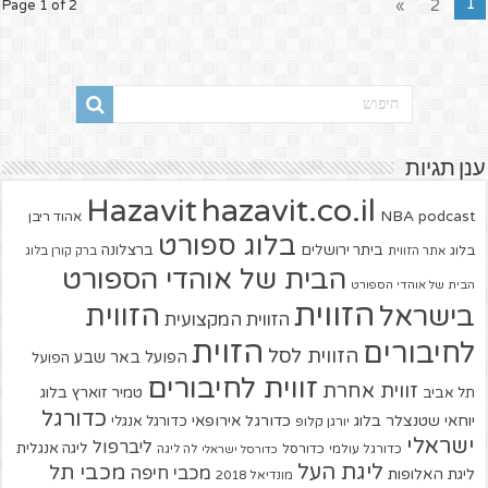
1
»
2
Page 1 of 2
ענן תגיות
hazavit.co.il
Hazavit
NBA
podcast
אהוד ריבן
בלוג ספורט
ביתר ירושלים
ברצלונה
בלוג
אתר הזווית
ברק קורן בלוג
הבית של אוהדי הספורט
הבית של אוהדי הספורט
הזווית
הזווית
בישראל
הזווית המקצועית
הזוית
לחיבורים
הזווית לסל
הפועל באר שבע
הפועל
זווית לחיבורים
זווית אחרת
טמיר זוארץ בלוג
תל אביב
כדורגל
יוחאי שטנצלר בלוג
כדורגל אירופאי
כדורגל אנגלי
יורגן קלופ
ישראלי
ליברפול
ליגה אנגלית
כדורגל עולמי
כדורסל
כדורסל ישראלי
לה ליגה
ליגת העל
מכבי תל
מכבי חיפה
ליגת האלופות
מונדיאל 2018