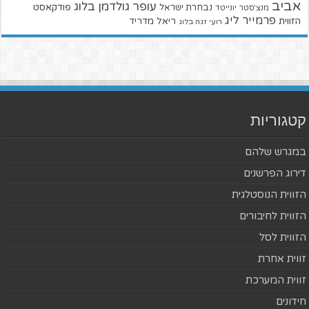
אביב
עופר גולדמן בלוג
פודקאסט
נבחרת ישראל
מנצ'סטר יונייטד
פרמייר ליג
הזווית
ריאל מדריד
רועי זגה בלוג
קטגוריות
במגרש שלהם
דירוג הפרשנים
הזווית הנוסטלגית
הזווית לחיבורים
הזווית לסל
זווית אחרת
זווית המערכת
חידונים