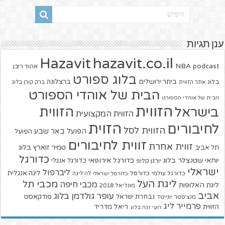
ענן תגיות
hazavit.co.il
Hazavit
NBA
podcast
אהוד ריבן
בלוג ספורט
ביתר ירושלים
ברצלונה
בלוג
אתר הזווית
ברק קורן בלוג
הבית של אוהדי הספורט
הבית של אוהדי הספורט
הזווית
הזווית
בישראל
הזווית המקצועית
הזוית
לחיבורים
הזווית לסל
הפועל באר שבע
הפועל
זווית לחיבורים
זווית אחרת
טמיר זוארץ בלוג
תל אביב
כדורגל
יוחאי שטנצלר בלוג
כדורגל אירופאי
כדורגל אנגלי
יורגן קלופ
ישראלי
ליברפול
ליגה אנגלית
כדורגל עולמי
כדורסל
כדורסל ישראלי
לה ליגה
ליגת העל
מכבי תל
מכבי חיפה
ליגת האלופות
מונדיאל 2018
אביב
עופר גולדמן בלוג
פודקאסט
נבחרת ישראל
מנצ'סטר יונייטד
פרמייר ליג
הזווית
ריאל מדריד
רועי זגה בלוג