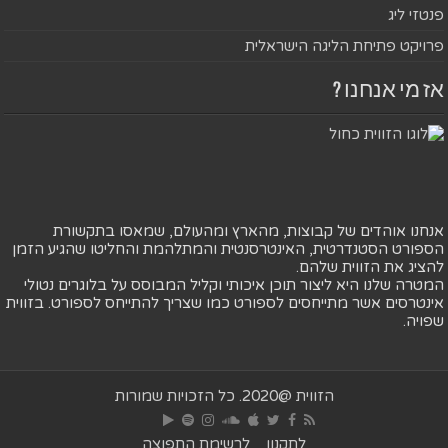
פנטזי ליג
פרויקט פתיחת הליגה הישראלית
אז מי אנחנו ?
אנחנו אוהדים של קבוצות, מהארץ ומהעולם, שמאסו בתקשורת
הספורט הסטנדרטית, האינטרסנטית והמתלהמת והחליטו שהגיע הזמן
להציג את הזווית שלהם.
המטרה שלנו היא ליצור תוכן איכותי וקליל המבוסס על בלוגרים נטולי
אינטרסים אשר מתייחסים לספורט כמו שצריך להתייחס לספורט. בזווית
שפויה.
הזווית @2020. כל הזכויות שמורות
לתקנון
לרשימת התפוצה