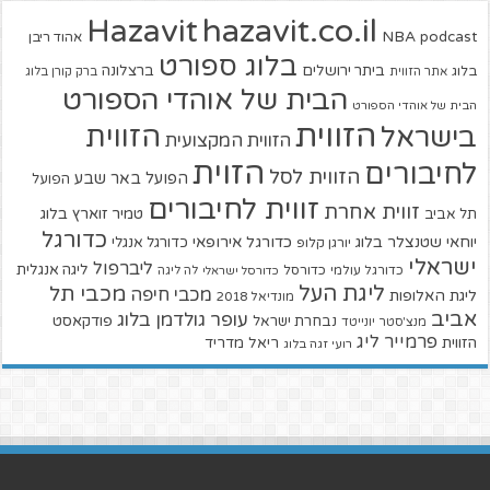
hazavit.co.il
Hazavit
NBA
podcast
אהוד ריבן
בלוג ספורט
ביתר ירושלים
ברצלונה
בלוג
אתר הזווית
ברק קורן בלוג
הבית של אוהדי הספורט
הבית של אוהדי הספורט
הזווית
הזווית
בישראל
הזווית המקצועית
הזוית
לחיבורים
הזווית לסל
הפועל באר שבע
הפועל
זווית לחיבורים
זווית אחרת
טמיר זוארץ בלוג
תל אביב
כדורגל
יוחאי שטנצלר בלוג
כדורגל אירופאי
כדורגל אנגלי
יורגן קלופ
ישראלי
ליברפול
ליגה אנגלית
כדורגל עולמי
כדורסל
כדורסל ישראלי
לה ליגה
ליגת העל
מכבי תל
מכבי חיפה
ליגת האלופות
מונדיאל 2018
אביב
עופר גולדמן בלוג
פודקאסט
נבחרת ישראל
מנצ'סטר יונייטד
פרמייר ליג
הזווית
ריאל מדריד
רועי זגה בלוג