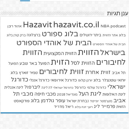
ענן תגיות
hazavit.co.il
Hazavit
NBA
podcast
אהוד ריבן
בלוג ספורט
ביתר ירושלים
ברצלונה
בלוג
אתר הזווית
ברק קורן בלוג
הבית של אוהדי הספורט
הבית של אוהדי הספורט
הזווית
הזווית
בישראל
הזווית המקצועית
הזוית
לחיבורים
הזווית לסל
הפועל באר שבע
הפועל
זווית לחיבורים
זווית אחרת
טמיר זוארץ בלוג
תל אביב
כדורגל
יוחאי שטנצלר בלוג
כדורגל אירופאי
כדורגל אנגלי
יורגן קלופ
ישראלי
ליברפול
ליגה אנגלית
כדורגל עולמי
כדורסל
כדורסל ישראלי
לה ליגה
ליגת העל
מכבי תל
מכבי חיפה
ליגת האלופות
מונדיאל 2018
אביב
עופר גולדמן בלוג
פודקאסט
נבחרת ישראל
מנצ'סטר יונייטד
פרמייר ליג
הזווית
ריאל מדריד
רועי זגה בלוג