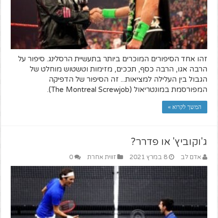
זהו אחד הסיפורים המוכרים ביותר בתעשיית הרסלינג. סיפור על
הרבה אגו, הרבה כסף, תככים, מזימות וטשטוש מוחלט של
הגבול בין העלילה למציאות... זה הסיפור של הדפיקה
המפורסמת במונטריאול (The Montreal Screwjob).
המשך לקרוא »
ג'וקוביץ' או פדרר?
אדם לב
8 במרץ 2021
זווית אחרת
0