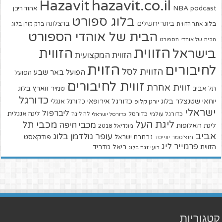
hazavit.co.il
Hazavit
NBA
podcast
אהוד ריבן
בלוג ספורט
ביתר ירושלים
ברצלונה
בלוג
אתר הזווית
ברק קורן בלוג
הבית של אוהדי הספורט
הבית של אוהדי הספורט
הזווית
הזווית
בישראל
הזווית המקצועית
הזוית
לחיבורים
הזווית לסל
הפועל באר שבע
הפועל
זווית לחיבורים
זווית אחרת
טמיר זוארץ בלוג
תל אביב
כדורגל
יוחאי שטנצלר בלוג
כדורגל אירופאי
כדורגל אנגלי
יורגן קלופ
ישראלי
ליברפול
ליגה אנגלית
כדורגל עולמי
כדורסל
כדורסל ישראלי
לה ליגה
ליגת העל
מכבי תל
מכבי חיפה
ליגת האלופות
מונדיאל 2018
אביב
עופר גולדמן בלוג
פודקאסט
נבחרת ישראל
מנצ'סטר יונייטד
פרמייר ליג
הזווית
ריאל מדריד
רועי זגה בלוג
קטגוריות