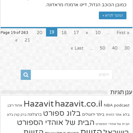
כמובן הכוכב הגדול, דייגו ארמנדו מראדונה.
המשך לקרוא »
19
20
18
17
«
10
...
« First
Page 19 of 263
»
21
Last »
...
50
40
30
ענן תגיות
hazavit.co.il
Hazavit
NBA
podcast
אהוד ריבן
בלוג ספורט
ביתר ירושלים
ברצלונה
בלוג
אתר הזווית
ברק קורן בלוג
הבית של אוהדי הספורט
הבית של אוהדי הספורט
הזווית
הזווית
בישראל