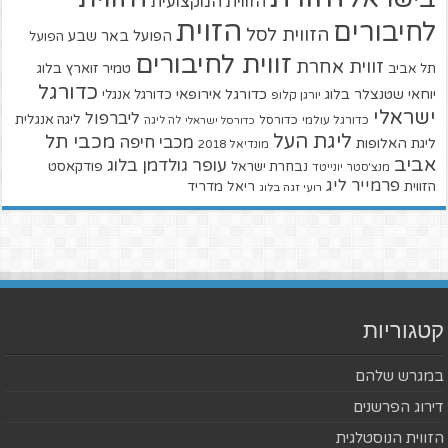
הזווית המקצועית
הזוית
לחיבורים
הזווית לסל
הפועל באר שבע
הפועל
זווית לחיבורים
זווית אחרת
טמיר זוארץ בלוג
תל אביב
כדורגל
יוחאי שטנצלר בלוג
כדורגל אירופאי
כדורגל אנגלי
יורגן קלופ
ישראלי
ליברפול
ליגה אנגלית
כדורגל עולמי
כדורסל
כדורסל ישראלי
לה ליגה
ליגת העל
מכבי תל
מכבי חיפה
ליגת האלופות
מונדיאל 2018
אביב
עופר גולדמן בלוג
פודקאסט
נבחרת ישראל
מנצ'סטר יונייטד
פרמייר ליג
הזווית
ריאל מדריד
רועי זגה בלוג
קטגוריות
במגרש שלהם
דירוג הפרשנים
הזווית הנוסטלגית