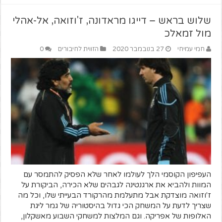
שלוש בראש – דייגו מראדונה, ז'וזואה, אל-אהלי
מול זמאלכ
חמי עמיחי
27 בנובמבר 2020
הזווית לחיבורים
0
העפיפון הקוסמי הלך לעולמו לאחר שלא הפסיק להתמסר עם
המוות ולהביא את ארגנטינה לגבהים שלא הכירה, הביקורת על
ז'וזואה מוצדקת אבל מתעלמת מהרקורד הבעייתי שלו, וכל מה
שצריך לדעת על המשחק הכי גדול בהיסטוריה של גמר ליגת
האלופות של אפריקה. וגם המלצות למשחקי השבוע מאשקלון,