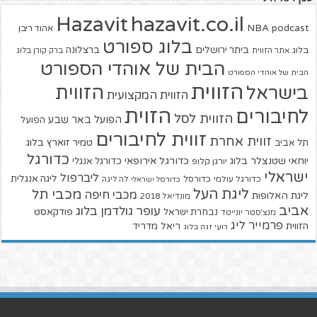
hazavit.co.il
Hazavit
NBA
podcast
אהוד ריבן
בלוג ספורט
ביתר ירושלים
ברצלונה
בלוג
אתר הזווית
ברק קורן בלוג
הבית של אוהדי הספורט
הבית של אוהדי הספורט
הזווית
הזווית
בישראל
הזווית המקצועית
הזוית
לחיבורים
הזווית לסל
הפועל באר שבע
הפועל
זווית לחיבורים
זווית אחרת
טמיר זוארץ בלוג
תל אביב
כדורגל
יוחאי שטנצלר בלוג
כדורגל אירופאי
כדורגל אנגלי
יורגן קלופ
ישראלי
ליברפול
ליגה אנגלית
כדורגל עולמי
כדורסל
כדורסל ישראלי
לה ליגה
ליגת העל
מכבי תל
מכבי חיפה
ליגת האלופות
מונדיאל 2018
אביב
עופר גולדמן בלוג
פודקאסט
נבחרת ישראל
מנצ'סטר יונייטד
פרמייר ליג
הזווית
ריאל מדריד
רועי זגה בלוג