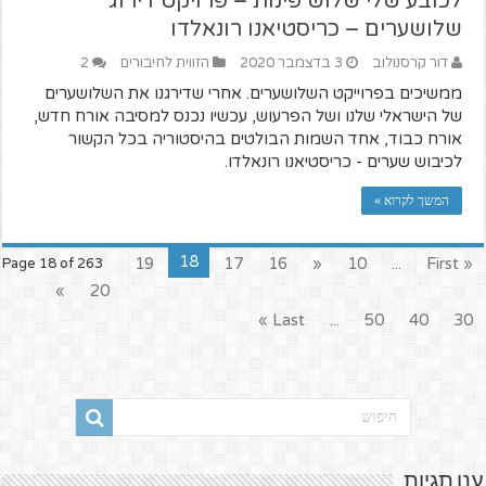
לכובע שלי שלוש פינות – פרויקט דירוג
שלושערים – כריסטיאנו רונאלדו
דור קרסנולוב
3 בדצמבר 2020
הזווית לחיבורים
2
ממשיכים בפרוייקט השלושערים. אחרי שדירגנו את השלושערים
של הישראלי שלנו ושל הפרעוש, עכשיו נכנס למסיבה אורח חדש,
אורח כבוד, אחד השמות הבולטים בהיסטוריה בכל הקשור
לכיבוש שערים - כריסטיאנו רונאלדו.
המשך לקרוא »
18
19
17
16
«
10
...
« First
Page 18 of 263
»
20
Last »
...
50
40
30
ענן תגיות