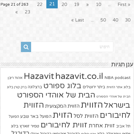
21
22
20
19
«
10
...
« First
Page 21 of 263
»
23
Last »
...
50
40
30
ענן תגיות
hazavit.co.il
Hazavit
NBA
podcast
אהוד ריבן
בלוג ספורט
ביתר ירושלים
ברצלונה
בלוג
אתר הזווית
ברק קורן בלוג
הבית של אוהדי הספורט
הבית של אוהדי הספורט
הזווית
הזווית
בישראל
הזווית המקצועית
הזוית
לחיבורים
הזווית לסל
הפועל באר שבע
הפועל
זווית לחיבורים
זווית אחרת
טמיר זוארץ בלוג
תל אביב
כדורגל
יוחאי שטנצלר בלוג
כדורגל אירופאי
כדורגל אנגלי