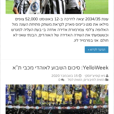
עונת 2034/35 יצאה לדרכה ב-12 באוגוסט. 52,000 צופים
מילאו את סנט ג'יימס פארק לקראת משחק פתיחת העונה מול
האלופה צ'לסי. צמרמורת אדירה אחזה בי בעת העליה למגרש
וכששמעתי את השירה האדירה של האוהדים, הבנתי שאני לא
חולם. אני בפרמייר ליג.
המשך לקרוא »
YelloWeek: סיכום השבוע לאוהדי מכבי ת"א
גיא קופיצ'ינסקי
15 בנובמבר 2020
הזווית לחיבורים
,
הזווית לסל
0