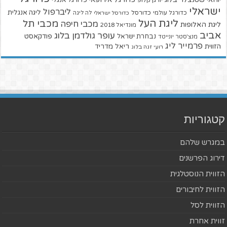
יורגן קלופ
ישראלי
ליברפול
ליגה אנגלית
כדורגל עולמי
כדורסל
כדורסל ישראלי
לה ליגה
ליגת העל
מכבי תל
מכבי חיפה
ליגת האלופות
מונדיאל 2018
אביב
עופר גולדמן בלוג
פודקאסט
נבחרת ישראל
מנצ'סטר יונייטד
פרמייר ליג
הזווית
ריאל מדריד
רועי זגה בלוג
קטגוריות
במגרש שלהם
דירוג הפרשנים
הזווית הנוסטלגית
הזווית לחיבורים
הזווית לסל
זווית אחרת