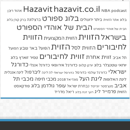
hazavit.co.il
Hazavit
NBA
podcast
אהוד ריבן
בלוג ספורט
ביתר ירושלים
ברצלונה
בלוג
אתר הזווית
ברק קורן בלוג
הבית של אוהדי הספורט
הבית של אוהדי הספורט
הזווית
הזווית
בישראל
הזווית המקצועית
הזוית
לחיבורים
הזווית לסל
הפועל באר שבע
הפועל
זווית לחיבורים
זווית אחרת
טמיר זוארץ בלוג
תל אביב
כדורגל
יוחאי שטנצלר בלוג
כדורגל אירופאי
כדורגל אנגלי
יורגן קלופ
ישראלי
ליברפול
ליגה אנגלית
כדורגל עולמי
כדורסל
כדורסל ישראלי
לה ליגה
ליגת העל
מכבי תל
מכבי חיפה
ליגת האלופות
מונדיאל 2018
אביב
עופר גולדמן בלוג
פודקאסט
נבחרת ישראל
מנצ'סטר יונייטד
פרמייר ליג
הזווית
ריאל מדריד
רועי זגה בלוג