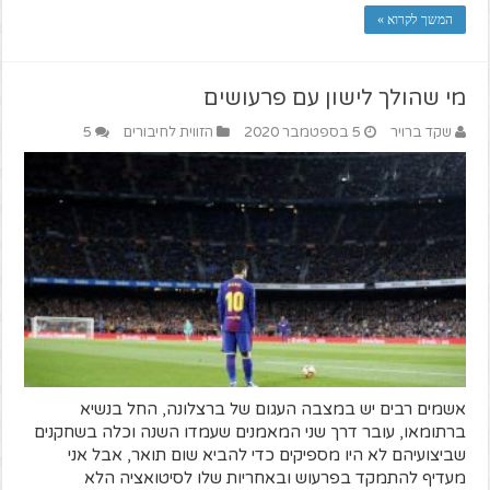
המשך לקרוא »
מי שהולך לישון עם פרעושים
שקד ברויר
5 בספטמבר 2020
הזווית לחיבורים
5
אשמים רבים יש במצבה העגום של ברצלונה, החל בנשיא
ברתומאו, עובר דרך שני המאמנים שעמדו השנה וכלה בשחקנים
שביצועיהם לא היו מספיקים כדי להביא שום תואר, אבל אני
מעדיף להתמקד בפרעוש ובאחריות שלו לסיטואציה הלא