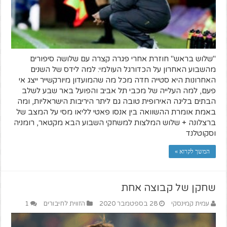
"שלוש בראש" חוזרת אחרי פגרה קצרה עם שלושה סיפורים
מהשבוע האחרון על הכדורגל העולמי: למה לידס של השנים
האחרונות היא סטייה חדה מכל מה שהמועדון מיורקשייר ייצג אי
פעם, למה העלייה של מכבי תל אביב והפועל באר שבע לשלב
הבתים בליגה האירופית טובה גם ליתר היריבות הישראליות, ומה
באמת אומרת ההשוואה בין אנסו פאטי לליאו מסי על המצב של
ברצלונה + שלוש המלצות למשחקי השבוע הבא מקטאר, רומניה
וסקוטלנד
המשך לקרוא »
שחקן של קבוצה אחת
עמית קמינסקי
28 בספטמבר 2020
הזווית לחיבורים
1