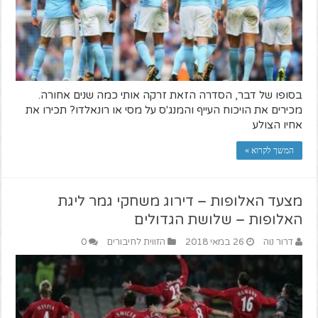
בסופו של דבר, הסדרה הזאת זרקה אותי כמה שנים אחורה.
מכירים את הויכוח העייף והמנג'ס על מסי או רונאלדו? תכירו את
אחיו הצולע
המשך לקרוא »
מצעד האלופות – דירוג משחקי גמר ליגת
האלופות – שלושת הגדולים
דרור נוה
26 במאי 2018
הזווית לחיבורים
0