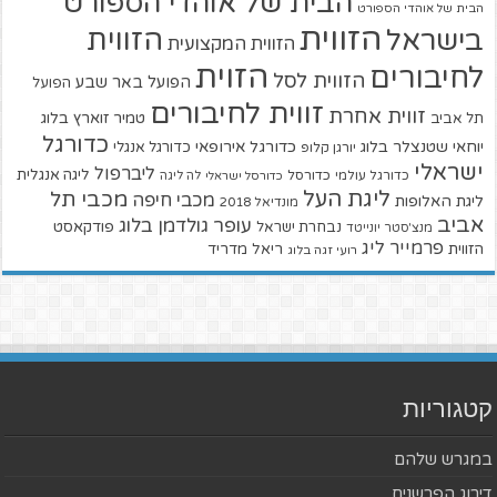
הבית של אוהדי הספורט
הבית של אוהדי הספורט
הזווית
הזווית
בישראל
הזווית המקצועית
הזוית
לחיבורים
הזווית לסל
הפועל באר שבע
הפועל
זווית לחיבורים
זווית אחרת
טמיר זוארץ בלוג
תל אביב
כדורגל
יוחאי שטנצלר בלוג
כדורגל אירופאי
כדורגל אנגלי
יורגן קלופ
ישראלי
ליברפול
ליגה אנגלית
כדורגל עולמי
כדורסל
כדורסל ישראלי
לה ליגה
ליגת העל
מכבי תל
מכבי חיפה
ליגת האלופות
מונדיאל 2018
אביב
עופר גולדמן בלוג
פודקאסט
נבחרת ישראל
מנצ'סטר יונייטד
פרמייר ליג
הזווית
ריאל מדריד
רועי זגה בלוג
קטגוריות
במגרש שלהם
דירוג הפרשנים