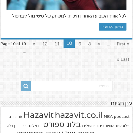
לכל אורך השבוע האחרון חיכיתי למשחק של סיטי מול ליברפול
המשך לקרוא »
10
»
12
11
9
8
«
...
« First
Page 10 of 19
...
Last »
ענן תגיות
hazavit.co.il
Hazavit
NBA
podcast
אהוד ריבן
בלוג ספורט
ביתר ירושלים
ברצלונה
בלוג
אתר הזווית
ברק קורן בלוג