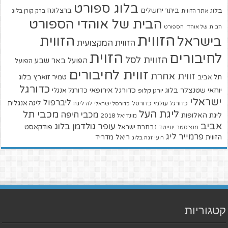
בלוג ספורט
ביתר ירושלים
ברצלונה
בלוג
אתר הזווית
ברק קורן בלוג
הבית של אוהדי הספורט
הבית של אוהדי הספורט
הזווית
הזווית
בישראל
הזווית המקצועית
הזוית
לחיבורים
הזווית לסל
הפועל באר שבע
הפועל
זווית לחיבורים
זווית אחרת
טמיר זוארץ בלוג
תל אביב
כדורגל
יוחאי שטנצלר בלוג
כדורגל אירופאי
כדורגל אנגלי
יורגן קלופ
ישראלי
ליברפול
ליגה אנגלית
כדורגל עולמי
כדורסל
כדורסל ישראלי
לה ליגה
ליגת העל
מכבי תל
מכבי חיפה
ליגת האלופות
מונדיאל 2018
אביב
עופר גולדמן בלוג
פודקאסט
נבחרת ישראל
מנצ'סטר יונייטד
פרמייר ליג
הזווית
ריאל מדריד
רועי זגה בלוג
קטגוריות