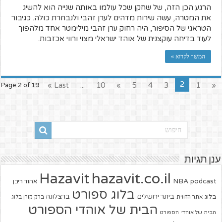
הרגע הכן הזה, של שחקן שכל עולמו באותה שנייה הוא להשיג
את המטרה, עשה שירות מדהים לערן זהבי ולנבחרת כולה. כגיבור
הטראגי של הסיפור, היה רחוק ערן זהבי מילימטר אחד מלהפוך
לעוד בדיחה עוקצנית של אוהד ישראלי מצוי ורווי אכזבות.
המשך לקרוא »
2
Last »
...
10
»
5
4
3
1
«
Page 2 of 19
ענן תגיות
hazavit.co.il
Hazavit
NBA
podcast
אהוד ריבן
בלוג ספורט
ביתר ירושלים
ברצלונה
בלוג
אתר הזווית
ברק קורן בלוג
הבית של אוהדי הספורט
הבית של אוהדי הספורט