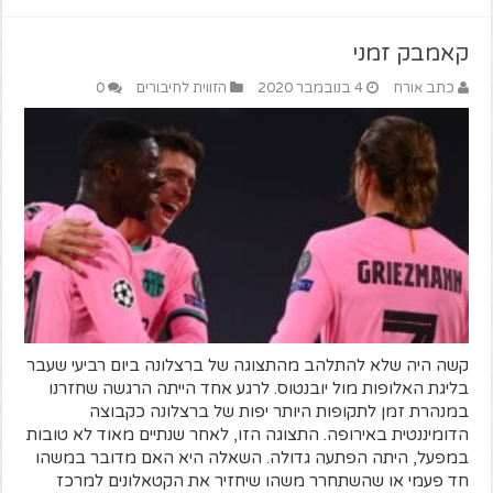
קאמבק זמני
כתב אורח
4 בנובמבר 2020
הזווית לחיבורים
0
קשה היה שלא להתלהב מהתצוגה של ברצלונה ביום רביעי שעבר
בליגת האלופות מול יובנטוס. לרגע אחד הייתה הרגשה שחזרנו
במנהרת זמן לתקופות היותר יפות של ברצלונה כקבוצה
הדומיננטית באירופה. התצוגה הזו, לאחר שנתיים מאוד לא טובות
במפעל, היתה הפתעה גדולה. השאלה היא האם מדובר במשהו
חד פעמי או שהשתחרר משהו שיחזיר את הקטאלונים למרכז