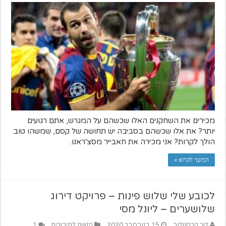
מכירים את השחקנים האלו שכשהם על המגרש, אתם רגועים
יותר? את אלו שכשהם בסביבה יש תחושה של קסם, שמשהו טוב
הולך לקרות? אני מכירה את חאבייר מסצ'ראנו.
המשך לקרוא »
לכובע שלי שלוש פינות – פרויקט דירוג
שלושערים – ליונל מסי
דור קרסנולוב
15 בנובמבר 2020
הזווית לחיבורים
1