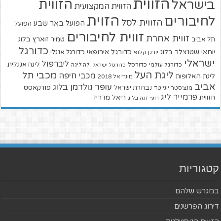
הזווית
הזווית
בישראל
הזווית המקצועית
הזוית
לחיבורים
הזווית לסל
הפועל באר שבע
הפועל
זווית לחיבורים
זווית אחרת
טמיר זוארץ בלוג
תל אביב
כדורגל
יוחאי שטנצלר בלוג
כדורגל אירופאי
כדורגל אנגלי
יורגן קלופ
ישראלי
ליברפול
ליגה אנגלית
כדורגל עולמי
כדורסל
כדורסל ישראלי
לה ליגה
ליגת העל
מכבי תל
מכבי חיפה
ליגת האלופות
מונדיאל 2018
אביב
עופר גולדמן בלוג
פודקאסט
נבחרת ישראל
מנצ'סטר יונייטד
פרמייר ליג
הזווית
ריאל מדריד
רועי זגה בלוג
קטגוריות
במגרש שלהם
דירוג הפרשנים