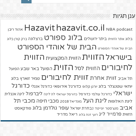
ענן תגיות
hazavit.co.il
Hazavit
NBA
podcast
אהוד ריבן
בלוג ספורט
ביתר ירושלים
ברצלונה
בלוג
אתר הזווית
ברק קורן בלוג
הבית של אוהדי הספורט
הבית של אוהדי הספורט
הזווית
הזווית
בישראל
הזווית המקצועית
הזוית
לחיבורים
הזווית לסל
הפועל באר שבע
הפועל
זווית לחיבורים
זווית אחרת
טמיר זוארץ בלוג
תל אביב
כדורגל
יוחאי שטנצלר בלוג
כדורגל אירופאי
כדורגל אנגלי
יורגן קלופ
ישראלי
ליברפול
ליגה אנגלית
כדורגל עולמי
כדורסל
כדורסל ישראלי
לה ליגה
ליגת העל
מכבי תל
מכבי חיפה
ליגת האלופות
מונדיאל 2018
אביב
עופר גולדמן בלוג
פודקאסט
נבחרת ישראל
מנצ'סטר יונייטד
פרמייר ליג
הזווית
ריאל מדריד
רועי זגה בלוג