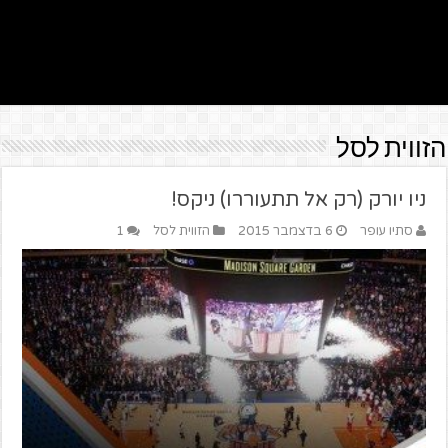
הזווית לסל
ניו יורק (רק אל תתעוררו) ניקס!
סתיו עופר
6 בדצמבר 2015
הזווית לסל
1