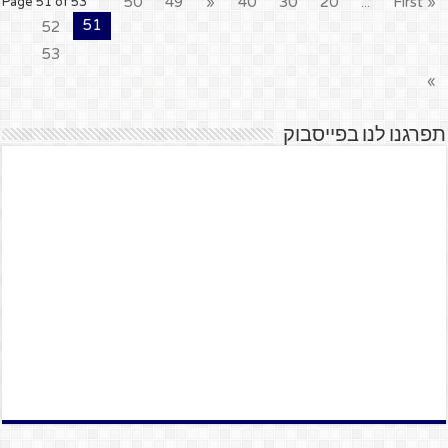
50
49
«
40
30
20
...
« First
Page 51 of 53
51
52
53
»
תפרגנו לנו בפייסבוק