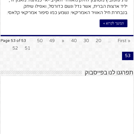
גרג פופוביץ מסתמן לחלק מאוהדי האן-בי-איי כמתנה. מאמן זר,
יליד ארצות הברית, אשר גדל ונשם כדורסל, ואפילו שיחק
בנבחרת חיל האוויר האמריקאי. נשמע כמו סיפור אמריקאי קלאסי.
המשך לקרוא »
50
49
«
40
30
20
...
« First
Page 53 of 53
52
51
53
תפרגנו לנו בפייסבוק