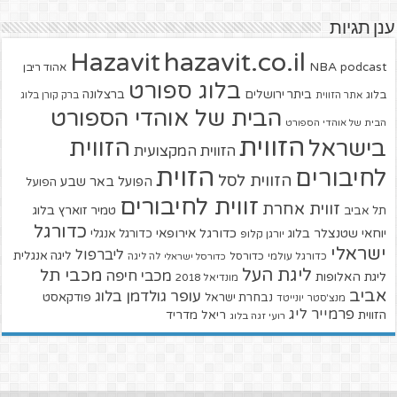
ענן תגיות
hazavit.co.il
Hazavit
NBA
podcast
אהוד ריבן
בלוג ספורט
ביתר ירושלים
ברצלונה
בלוג
אתר הזווית
ברק קורן בלוג
הבית של אוהדי הספורט
הבית של אוהדי הספורט
הזווית
הזווית
בישראל
הזווית המקצועית
הזוית
לחיבורים
הזווית לסל
הפועל באר שבע
הפועל
זווית לחיבורים
זווית אחרת
טמיר זוארץ בלוג
תל אביב
כדורגל
יוחאי שטנצלר בלוג
כדורגל אירופאי
כדורגל אנגלי
יורגן קלופ
ישראלי
ליברפול
ליגה אנגלית
כדורגל עולמי
כדורסל
כדורסל ישראלי
לה ליגה
ליגת העל
מכבי תל
מכבי חיפה
ליגת האלופות
מונדיאל 2018
אביב
עופר גולדמן בלוג
פודקאסט
נבחרת ישראל
מנצ'סטר יונייטד
פרמייר ליג
הזווית
ריאל מדריד
רועי זגה בלוג