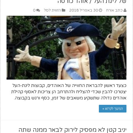
של ליגת העל / אוהד כורסה
כתב אורח
30 באפריל 2018
הזווית לסל
0
כצעד ראשון להבראת החווייה של האוהדים, קבוצות ליגת-העל
יצטרכו להבין שכדי להצליח ולהתרחב הן צריכות לאסוף קהילת
אוהדים גדולה שתשקיע משאבים של זמן, כסף ורגש בקבוצה.
המשך לקרוא »
יניב קטן לא מפסיק לירוק לבאר ממנה שתה