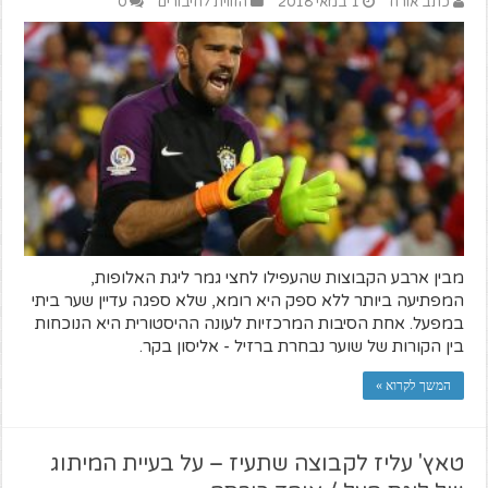
כתב אורח
1 במאי 2018
הזווית לחיבורים
0
מבין ארבע הקבוצות שהעפילו לחצי גמר ליגת האלופות,
המפתיעה ביותר ללא ספק היא רומא, שלא ספגה עדיין שער ביתי
במפעל. אחת הסיבות המרכזיות לעונה ההיסטורית היא הנוכחות
בין הקורות של שוער נבחרת ברזיל - אליסון בקר.
המשך לקרוא »
טאץ' עליז לקבוצה שתעיז – על בעיית המיתוג