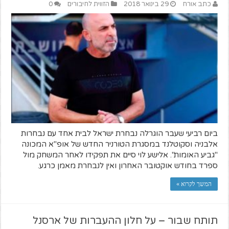
כתב אורח
29 בינואר 2018
הזווית לחיבורים
0
ביום רביעי שעבר הוגרלה נבחרת ישראל לבית אחד עם נבחרות
אלבניה וסקוטלנד במסגרת הטורניר החדש של אופ"א המכונה
"גביע האומות". אלישע לוי סיים את תפקידו לאחר המשחק מול
ספרד בחודש אוקטובר האחרון ואין לנבחרת מאמן כרגע.
המשך לקרוא »
תותח שבור – על חלון ההעברות של ארסנל