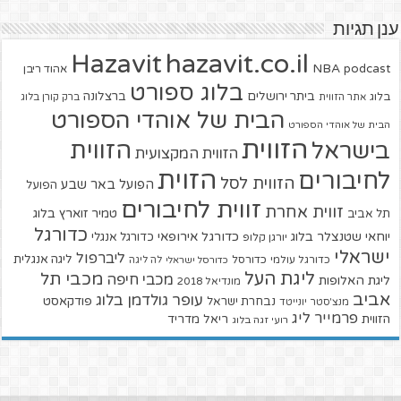
ענן תגיות
hazavit.co.il
Hazavit
NBA
podcast
אהוד ריבן
בלוג ספורט
ביתר ירושלים
ברצלונה
בלוג
אתר הזווית
ברק קורן בלוג
הבית של אוהדי הספורט
הבית של אוהדי הספורט
הזווית
הזווית
בישראל
הזווית המקצועית
הזוית
לחיבורים
הזווית לסל
הפועל באר שבע
הפועל
זווית לחיבורים
זווית אחרת
טמיר זוארץ בלוג
תל אביב
כדורגל
יוחאי שטנצלר בלוג
כדורגל אירופאי
כדורגל אנגלי
יורגן קלופ
ישראלי
ליברפול
ליגה אנגלית
כדורגל עולמי
כדורסל
כדורסל ישראלי
לה ליגה
ליגת העל
מכבי תל
מכבי חיפה
ליגת האלופות
מונדיאל 2018
אביב
עופר גולדמן בלוג
פודקאסט
נבחרת ישראל
מנצ'סטר יונייטד
פרמייר ליג
הזווית
ריאל מדריד
רועי זגה בלוג