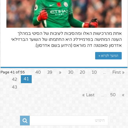
אחת מהרכישות האלו ומהסיבות ליציבות של הסיטי במהלך
העונה המתישה בפרמיירליג היא החתמתו של השוער הברזילאי
אדרסון סאנטנה דה מוראס (הידוע בשם אדרסון).
המשך לקרוא »
40
39
«
30
20
10
...
« First
Page 41 of 55
41
42
43
Last »
...
50
»