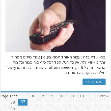
בואו נודה בזה : עבור האוהד הממוצע, אין צמד מילים מפחיד
יותר מ-"יוני- יולי". אין כדורגל, הכדורסל סוף סוף נגמר וכל מה
שנשאר זה כל 5 דקות לעשות refresh לאתרים, ולבדוק שמץ של
מילה על הקבוצה האהודה.
המשך לקרוא »
36
35
«
30
20
10
...
« First
Page 37 of 55
37
38
39