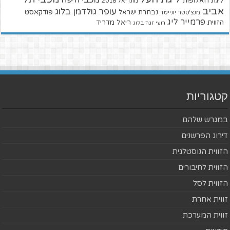
ליגת האלופות
מונדיאל 2018
אביב
עופר גולדמן בלוג
פודקאסט
נבחרת ישראל
מנצ'סטר יונייטד
פרמייר ליג
הזווית
ריאל מדריד
רועי זגה בלוג
קטגוריות
במגרש שלהם
דירוג הפרשנים
הזווית הנוסטלגית
הזווית לחיבורים
הזווית לסל
זווית אחרת
זווית המערכת