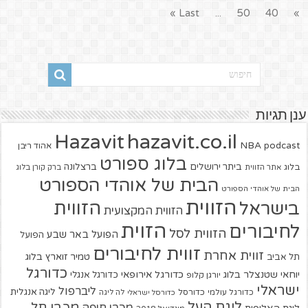
Last »
...
50
40
»
ענן תגיות
hazavit.co.il
Hazavit
NBA
podcast
אהוד ריבן
בלוג ספורט
ביתר ירושלים
ברצלונה
בלוג
אתר הזווית
ברק קורן בלוג
הבית של אוהדי הספורט
הבית של אוהדי הספורט
הזווית
הזווית
בישראל
הזווית המקצועית
הזוית
לחיבורים
הזווית לסל
הפועל באר שבע
הפועל
זווית לחיבורים
זווית אחרת
טמיר זוארץ בלוג
תל אביב
כדורגל
יוחאי שטנצלר בלוג
כדורגל אירופאי
כדורגל אנגלי
יורגן קלופ
ישראלי
ליברפול
ליגה אנגלית
כדורגל עולמי
כדורסל
כדורסל ישראלי
לה ליגה
ליגת העל
מכבי תל
מכבי חיפה