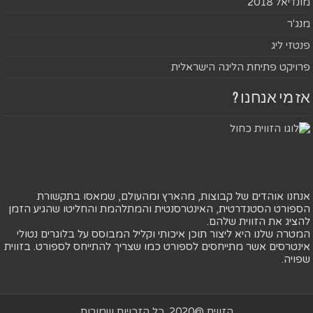
מונדיאל 2018
מנג'ר
פנטזי ליג
פרויקט פתיחת הליגה הישראלית
אז מי אנחנו ?
אנחנו אוהדים של קבוצות, מהארץ ומהעולם, שמאסו בתקשורת
הספורט הסטנדרטית, האינטרסנטית והמתלהמת והחליטו שהגיע הזמן
להציג את הזווית שלהם.
המטרה שלנו היא ליצור תוכן איכותי וקליל המבוסס על בלוגרים נטולי
אינטרסים אשר מתייחסים לספורט כמו שצריך להתייחס לספורט. בזווית
שפויה.
הזווית @2020. כל הזכויות שמורות