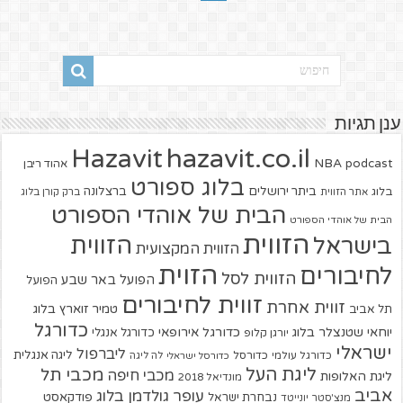
ענן תגיות
hazavit.co.il
Hazavit
NBA
podcast
אהוד ריבן
בלוג ספורט
ביתר ירושלים
ברצלונה
בלוג
אתר הזווית
ברק קורן בלוג
הבית של אוהדי הספורט
הבית של אוהדי הספורט
הזווית
הזווית
בישראל
הזווית המקצועית
הזוית
לחיבורים
הזווית לסל
הפועל באר שבע
הפועל
זווית לחיבורים
זווית אחרת
טמיר זוארץ בלוג
תל אביב
כדורגל
יוחאי שטנצלר בלוג
כדורגל אירופאי
כדורגל אנגלי
יורגן קלופ
ישראלי
ליברפול
ליגה אנגלית
כדורגל עולמי
כדורסל
כדורסל ישראלי
לה ליגה
ליגת העל
מכבי תל
מכבי חיפה
ליגת האלופות
מונדיאל 2018
אביב
עופר גולדמן בלוג
פודקאסט
נבחרת ישראל
מנצ'סטר יונייטד