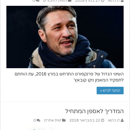
דן כהנא
27 במרץ 2018
הזווית לחיבורים
0
השינוי הגדול של פרנקפורט התרחש במרץ 2016, עת הוחתם
לתפקיד המאמן ניקו קובאץ'
המשך לקרוא »
המדריך לאספן המתחיל
דן כהנא
22 בפברואר 2018
זווית אחרת
0