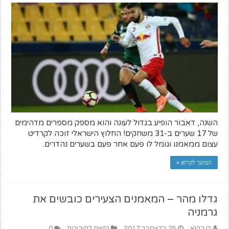
השנה, דאבור הופיע בגדול לעונה והוא מספק מספרים מדהימים
של 17 שערים ב-31 משחקים! החלוץ הישראלי זוכה לקרדיט
עצום ממאמנו וגומל לו פעם אחר פעם בשערים נהדרים.
המשך לקרוא »
גדלו מהר – המאמנים הצעירים כובשים את
גרמניה
דן כהנא
25 בדצמבר 2017
הזווית לחיבורים
0