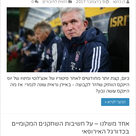
דן כהנא
9 בדצמבר 2017
הזווית לחיבורים
0
כיום, קצת יותר מחודשיים לאחר פיטוריו של אנצ'לוטי ומינויו של יופ
היינקס הוותיק שחזר לקבוצה - באיירן נראית שונה לגמרי. אז מה
היינקס עושה נכון?
המשך לקרוא »
אחד משלנו – על חשיבות השחקנים המקומיים
בכדורגל האירופאי