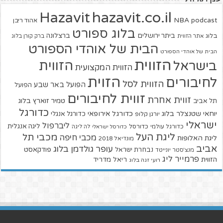
hazavit.co.il
Hazavit
NBA
podcast
אהוד ריבן
בלוג ספורט
ביתר ירושלים
ברצלונה
בלוג
אתר הזווית
ברק קורן בלוג
הבית של אוהדי הספורט
הבית של אוהדי הספורט
הזווית
הזווית
בישראל
הזווית המקצועית
הזוית
לחיבורים
הזווית לסל
הפועל באר שבע
הפועל
זווית לחיבורים
זווית אחרת
טמיר זוארץ בלוג
תל אביב
כדורגל
יוחאי שטנצלר בלוג
כדורגל אירופאי
כדורגל אנגלי
יורגן קלופ
ישראלי
ליברפול
ליגה אנגלית
כדורגל עולמי
כדורסל
כדורסל ישראלי
לה ליגה
ליגת העל
מכבי תל
מכבי חיפה
ליגת האלופות
מונדיאל 2018
אביב
עופר גולדמן בלוג
פודקאסט
נבחרת ישראל
מנצ'סטר יונייטד
פרמייר ליג
הזווית
ריאל מדריד
רועי זגה בלוג