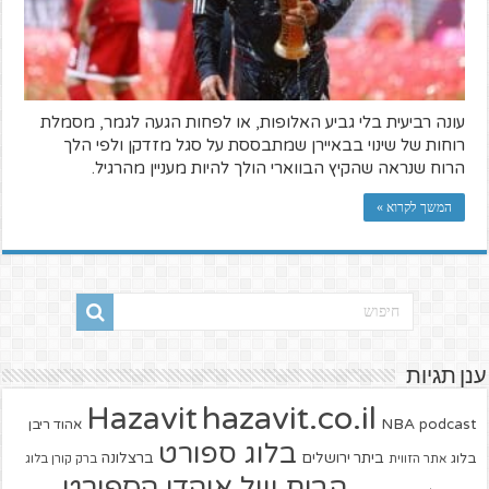
עונה רביעית בלי גביע האלופות, או לפחות הגעה לגמר, מסמלת
רוחות של שינוי בבאיירן שמתבססת על סגל מזדקן ולפי הלך
הרוח שנראה שהקיץ הבווארי הולך להיות מעניין מהרגיל.
המשך לקרוא »
ענן תגיות
hazavit.co.il
Hazavit
NBA
podcast
אהוד ריבן
בלוג ספורט
ביתר ירושלים
ברצלונה
בלוג
אתר הזווית
ברק קורן בלוג
הבית של אוהדי הספורט