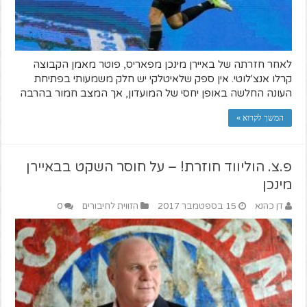
לאחר חזרתה של באיירן מינכן מפאריס, פוטר מאמן הקבוצה
קרלו אנצ'לוטי. אין ספק שלאיטלקי יש חלק משמעותי בפתיחת
העונה החלשה באופן יחסי של המועדון, אך המצב חמור בהרבה
המשך לקרוא »
פ.צ. הוליווד חוזרת! – על חוסר השקט בבאיירן
מינכן
דן כהנא
15 בספטמבר 2017
הזווית לחיבורים
0