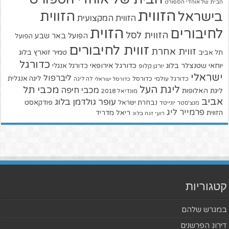
הבית של אוהדי הספורט
הזווית
הזווית
בישראל
הזווית המקצועית
הזוית
לחיבורים
הזווית לסל
הפועל באר שבע
הפועל
זווית לחיבורים
זווית אחרת
טמיר זוארץ בלוג
תל אביב
כדורגל
יוחאי שטנצלר בלוג
כדורגל אירופאי
כדורגל אנגלי
יורגן קלופ
ישראלי
ליברפול
ליגה אנגלית
כדורגל עולמי
כדורסל
כדורסל ישראלי
לה ליגה
ליגת העל
מכבי תל
מכבי חיפה
ליגת האלופות
מונדיאל 2018
אביב
עופר גולדמן בלוג
פודקאסט
נבחרת ישראל
מנצ'סטר יונייטד
פרמייר ליג
הזווית
ריאל מדריד
רועי זגה בלוג
קטגוריות
במגרש שלהם
דירוג הפרשנים