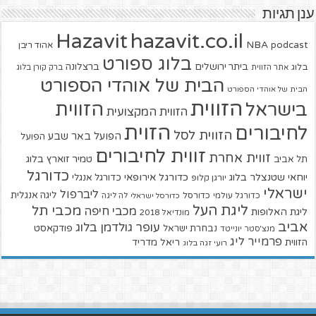
ענן תגיות
hazavit.co.il
Hazavit
NBA
podcast
אהוד ריבן
בלוג ספורט
ביתר ירושלים
ברצלונה
בלוג
אתר הזווית
ברק קורן בלוג
הבית של אוהדי הספורט
הבית של אוהדי הספורט
הזווית
הזווית
בישראל
הזווית המקצועית
הזוית
לחיבורים
הזווית לסל
הפועל באר שבע
הפועל
זווית לחיבורים
זווית אחרת
טמיר זוארץ בלוג
תל אביב
כדורגל
יוחאי שטנצלר בלוג
כדורגל אירופאי
כדורגל אנגלי
יורגן קלופ
ישראלי
ליברפול
ליגה אנגלית
כדורגל עולמי
כדורסל
כדורסל ישראלי
לה ליגה
ליגת העל
מכבי תל
מכבי חיפה
ליגת האלופות
מונדיאל 2018
אביב
עופר גולדמן בלוג
פודקאסט
נבחרת ישראל
מנצ'סטר יונייטד
פרמייר ליג
הזווית
ריאל מדריד
רועי זגה בלוג