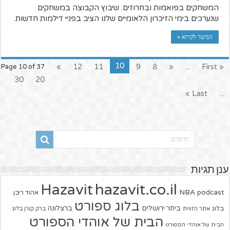
המשחקים בפואמות ובחרוזים. שיבוץ הקבוצה במשחקים
שנערכים בימי הזיכרון הלאומיים שלנו הציב בפניי דילמות חדשות.
המשך לקרוא »
10
»
12
11
9
8
«
...
« First
Page 10 of 37
30
20
Last »
...
ענן תגיות
hazavit.co.il
Hazavit
NBA
podcast
אהוד ריבן
בלוג ספורט
ביתר ירושלים
ברצלונה
בלוג
אתר הזווית
ברק קורן בלוג
הבית של אוהדי הספורט
הבית של אוהדי הספורט