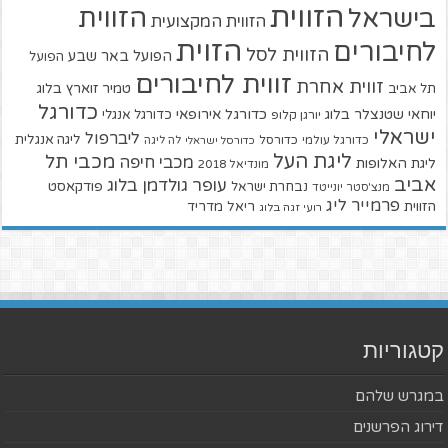
הזווית
הזווית
בישראל
הזווית המקצועית
הזוית
לחיבורים
הזווית לסל
הפועל באר שבע
הפועל
זווית לחיבורים
זווית אחרת
טמיר זוארץ בלוג
תל אביב
כדורגל
יוחאי שטנצלר בלוג
כדורגל אירופאי
כדורגל אנגלי
יורגן קלופ
ישראלי
ליברפול
ליגה אנגלית
כדורגל עולמי
כדורסל
כדורסל ישראלי
לה ליגה
ליגת העל
מכבי תל
מכבי חיפה
ליגת האלופות
מונדיאל 2018
אביב
עופר גולדמן בלוג
פודקאסט
נבחרת ישראל
מנצ'סטר יונייטד
פרמייר ליג
הזווית
ריאל מדריד
רועי זגה בלוג
קטגוריות
במגרש שלהם
דירוג הפרשנים