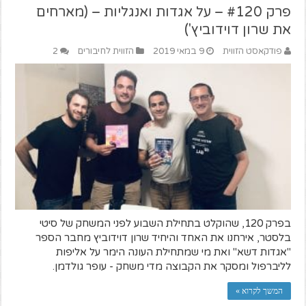
פרק #120 – על אגדות ואנגליות – (מארחים
את שרון דוידוביץ')
פודקאסט הזווית
9 במאי 2019
הזווית לחיבורים
2
בפרק 120, שהוקלט בתחילת השבוע לפני המשחק של סיטי
בלסטר, אירחנו את האחד והיחיד שרון דוידוביץ מחבר הספר
"אגדות דשא" ואת מי שמתחילת העונה הימר על אליפות
לליברפול ומסקר את הקבוצה מדי משחק - עופר גולדמן.
המשך לקרוא »