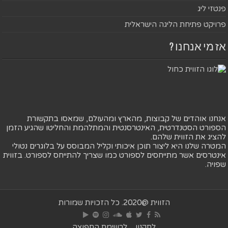
פנטזי ליג
פרויקט פתיחת הליגה הישראלית
אז מי אנחנו ?
אנחנו אוהדים של קבוצות, מהארץ ומהעולם, שמאסו בתקשורת
הספורט הסטנדרטית, האינטרסנטית והמתלהמת והחליטו שהגיע הזמן
להציג את הזווית שלהם.
המטרה שלנו היא ליצור תוכן איכותי וקליל המבוסס על בלוגרים נטולי
אינטרסים אשר מתייחסים לספורט כמו שצריך להתייחס לספורט. בזווית
שפויה.
הזווית @2020. כל הזכויות שמורות
לתקנון
לרשימת התפוצה