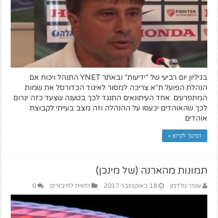
בגיליון יום רביעי של "ידיעות" ובאתר YNET התנהל ויכוח אם
הנהלת הפועל ת"א צריכה למסור לאיגוד הכדורסל את שמות
המתפרעים. אחד העיתונאים התנגד לכך בטענה שצעד כזה יגרום
לכך שהאוהדים יכעסו על ההנהלה וזה מצב בעייתי לקבוצת
אוהדים.
המשך לקרוא »
תמונות מהארנה (של מינכן)
עופר גולדמן
18 באוקטובר 2017
הזווית לחיבורים
0