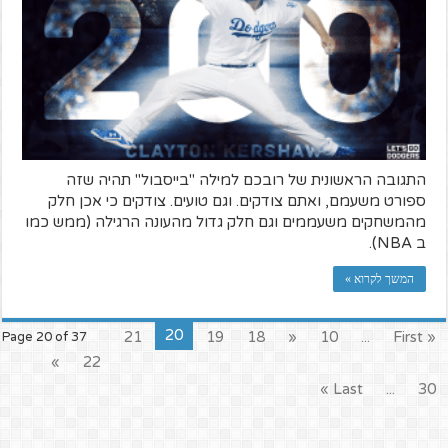
התגובה הראשונית של רובכם למילה "בייסבול" תהיה שזה
ספורט משעמם, ואתם צודקים. וגם טועים. צודקים כי אכן חלק
מהמשחקים משעממים וגם חלק גדול מהעונה הרגילה (ממש כמו
ב NBA).
המשך לקרוא »
20
21
19
18
«
10
...
« First
Page 20 of 37
»
22
Last »
...
30