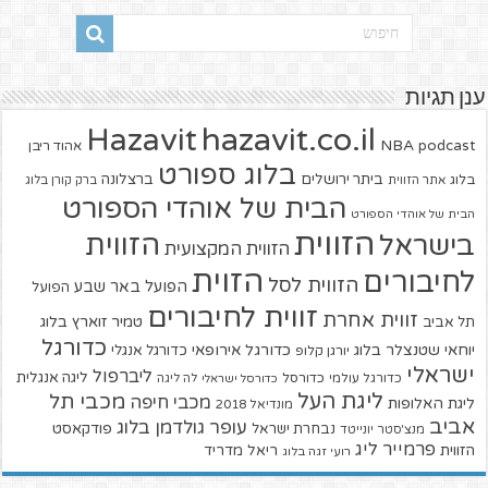
ענן תגיות
hazavit.co.il
Hazavit
NBA
podcast
אהוד ריבן
בלוג ספורט
ביתר ירושלים
ברצלונה
בלוג
אתר הזווית
ברק קורן בלוג
הבית של אוהדי הספורט
הבית של אוהדי הספורט
הזווית
הזווית
בישראל
הזווית המקצועית
הזוית
לחיבורים
הזווית לסל
הפועל באר שבע
הפועל
זווית לחיבורים
זווית אחרת
טמיר זוארץ בלוג
תל אביב
כדורגל
יוחאי שטנצלר בלוג
כדורגל אירופאי
כדורגל אנגלי
יורגן קלופ
ישראלי
ליברפול
ליגה אנגלית
כדורגל עולמי
כדורסל
כדורסל ישראלי
לה ליגה
ליגת העל
מכבי תל
מכבי חיפה
ליגת האלופות
מונדיאל 2018
אביב
עופר גולדמן בלוג
פודקאסט
נבחרת ישראל
מנצ'סטר יונייטד
פרמייר ליג
הזווית
ריאל מדריד
רועי זגה בלוג