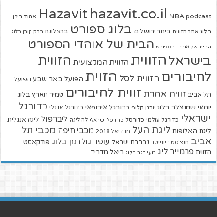
hazavit.co.il
Hazavit
NBA
podcast
אהוד ריבן
בלוג ספורט
ביתר ירושלים
ברצלונה
בלוג
אתר הזווית
ברק קורן בלוג
הבית של אוהדי הספורט
הבית של אוהדי הספורט
הזווית
הזווית
בישראל
הזווית המקצועית
הזוית
לחיבורים
הזווית לסל
הפועל באר שבע
הפועל
זווית לחיבורים
זווית אחרת
טמיר זוארץ בלוג
תל אביב
כדורגל
יוחאי שטנצלר בלוג
כדורגל אירופאי
כדורגל אנגלי
יורגן קלופ
ישראלי
ליברפול
ליגה אנגלית
כדורגל עולמי
כדורסל
כדורסל ישראלי
לה ליגה
ליגת העל
מכבי תל
מכבי חיפה
ליגת האלופות
מונדיאל 2018
אביב
עופר גולדמן בלוג
פודקאסט
נבחרת ישראל
מנצ'סטר יונייטד
פרמייר ליג
הזווית
ריאל מדריד
רועי זגה בלוג