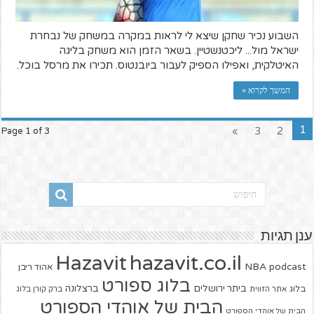
השבוע נכיר שחקן שיצא לי לראות במקרה במשחק של נבחרת
ישראל מול... ליכטנשטיין. בשאר הזמן הוא משחק בליגה
האיטלקית, ואפילו הספיק לעבור ביובנטוס. תכירו את מרסל בוכל.
המשך לקרוא »
1
»
3
2
Page 1 of 3
ענן תגיות
hazavit.co.il
Hazavit
NBA
podcast
אהוד ריבן
בלוג ספורט
ביתר ירושלים
ברצלונה
בלוג
אתר הזווית
ברק קורן בלוג
הבית של אוהדי הספורט
הבית של אוהדי הספורט