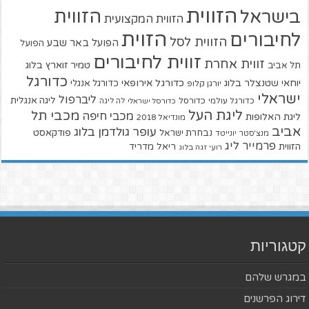
הזווית
הזווית
בישראל
הזווית המקצועית
הזוית
לחיבורים
הזווית לסל
הפועל באר שבע
הפועל
זווית לחיבורים
זווית אחרת
טמיר זוארץ בלוג
תל אביב
כדורגל
יוחאי שטנצלר בלוג
כדורגל אירופאי
כדורגל אנגלי
יורגן קלופ
ישראלי
ליברפול
ליגה אנגלית
כדורגל עולמי
כדורסל
כדורסל ישראלי
לה ליגה
ליגת העל
מכבי תל
מכבי חיפה
ליגת האלופות
מונדיאל 2018
אביב
עופר גולדמן בלוג
פודקאסט
נבחרת ישראל
מנצ'סטר יונייטד
פרמייר ליג
הזווית
ריאל מדריד
רועי זגה בלוג
קטגוריות
במגרש שלהם
דירוג הפרשנים