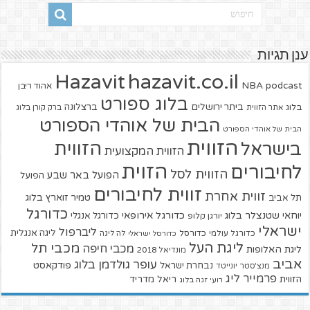
ענן תגיות
hazavit.co.il
Hazavit
NBA
podcast
אהוד ריבן
בלוג ספורט
ביתר ירושלים
ברצלונה
בלוג
אתר הזווית
ברק קורן בלוג
הבית של אוהדי הספורט
הבית של אוהדי הספורט
הזווית
הזווית
בישראל
הזווית המקצועית
הזוית
לחיבורים
הזווית לסל
הפועל באר שבע
הפועל
זווית לחיבורים
זווית אחרת
טמיר זוארץ בלוג
תל אביב
כדורגל
יוחאי שטנצלר בלוג
כדורגל אירופאי
כדורגל אנגלי
יורגן קלופ
ישראלי
ליברפול
ליגה אנגלית
כדורגל עולמי
כדורסל
כדורסל ישראלי
לה ליגה
ליגת העל
מכבי תל
מכבי חיפה
ליגת האלופות
מונדיאל 2018
אביב
עופר גולדמן בלוג
פודקאסט
נבחרת ישראל
מנצ'סטר יונייטד
פרמייר ליג
הזווית
ריאל מדריד
רועי זגה בלוג