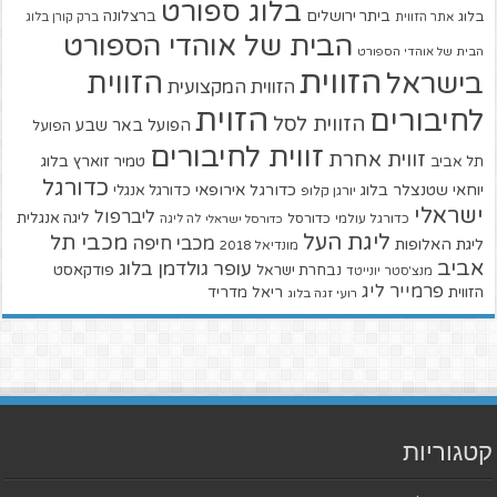
בלוג ספורט
ביתר ירושלים
ברצלונה
בלוג
אתר הזווית
ברק קורן בלוג
הבית של אוהדי הספורט
הבית של אוהדי הספורט
הזווית
הזווית
בישראל
הזווית המקצועית
הזוית
לחיבורים
הזווית לסל
הפועל באר שבע
הפועל
זווית לחיבורים
זווית אחרת
טמיר זוארץ בלוג
תל אביב
כדורגל
יוחאי שטנצלר בלוג
כדורגל אירופאי
כדורגל אנגלי
יורגן קלופ
ישראלי
ליברפול
ליגה אנגלית
כדורגל עולמי
כדורסל
כדורסל ישראלי
לה ליגה
ליגת העל
מכבי תל
מכבי חיפה
ליגת האלופות
מונדיאל 2018
אביב
עופר גולדמן בלוג
פודקאסט
נבחרת ישראל
מנצ'סטר יונייטד
פרמייר ליג
הזווית
ריאל מדריד
רועי זגה בלוג
קטגוריות