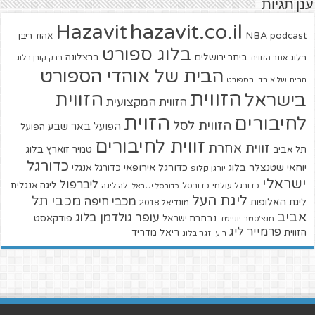
ענן תגיות
hazavit.co.il
Hazavit
NBA
podcast
אהוד ריבן
בלוג ספורט
ביתר ירושלים
ברצלונה
בלוג
אתר הזווית
ברק קורן בלוג
הבית של אוהדי הספורט
הבית של אוהדי הספורט
הזווית
הזווית
בישראל
הזווית המקצועית
הזוית
לחיבורים
הזווית לסל
הפועל באר שבע
הפועל
זווית לחיבורים
זווית אחרת
טמיר זוארץ בלוג
תל אביב
כדורגל
יוחאי שטנצלר בלוג
כדורגל אירופאי
כדורגל אנגלי
יורגן קלופ
ישראלי
ליברפול
ליגה אנגלית
כדורגל עולמי
כדורסל
כדורסל ישראלי
לה ליגה
ליגת העל
מכבי תל
מכבי חיפה
ליגת האלופות
מונדיאל 2018
אביב
עופר גולדמן בלוג
פודקאסט
נבחרת ישראל
מנצ'סטר יונייטד
פרמייר ליג
הזווית
ריאל מדריד
רועי זגה בלוג